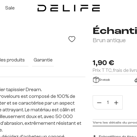
Sale
Échanti
Brun antique
des produits
Garantie
1,90 €
Prix TTC, frais de liv
En stock
r tapissier Dream.
rovelours est composé de 100% de
Quan
ter et se caractérise par un aspect
 attrayant. Le matériau est câlin et
lleusement doux et, avec 50 000
 d'abrasion, extrêmement résistant et
Vers les détails du pro
e.
s décidez d'acheter un canapé