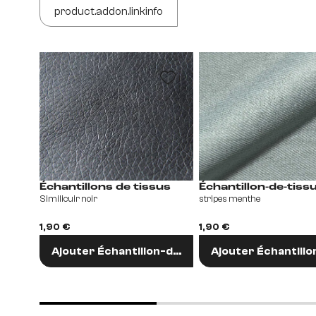
product.addon.linkinfo
Échantillons de tissus
stripes menthe
Similicuir noir
1,90 €
1,90 €
Ajouter Échantillo
Ajouter Échantillon-de-tissu