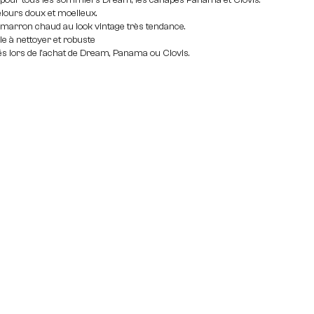
u pour tous les sommiers Dream, les canapés Panama et Clovis.
lours doux et moelleux.
marron chaud au look vintage très tendance.
le à nettoyer et robuste
és lors de l'achat de Dream, Panama ou Clovis.