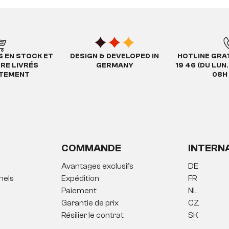
S EN STOCK ET
DESIGN & DEVELOPED IN
HOTLINE GRAT
TRE LIVRÉS
GERMANY
19 46 (DU LUN
ATEMENT
08H 
COMMANDE
INTERN
Avantages exclusifs
DE
nels
Expédition
FR
Paiement
NL
Garantie de prix
CZ
Résilier le contrat
SK