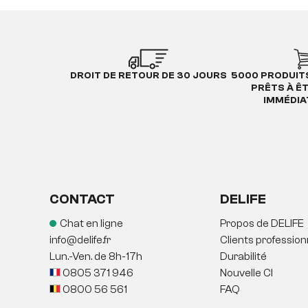
DROIT DE RETOUR DE 30 JOURS
5000 PRODUIT
PRÊTS À Ê
IMMÉDI
CONTACT
DELIFE
Chat en ligne
Propos de DELIFE
info@delife.fr
Clients profession
Lun.-Ven. de 8h-17h
Durabilité
0805 371 946
Nouvelle CI
0800 56 561
FAQ