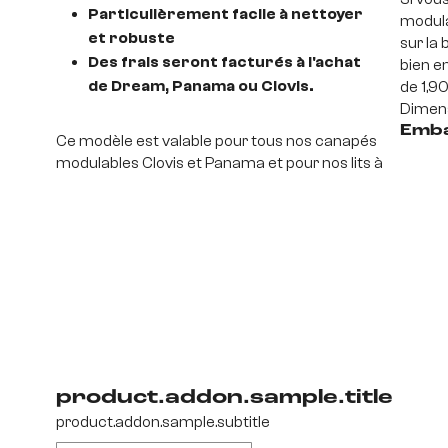
Particulièrement facile à nettoyer
modula
et robuste
sur la 
Des frais seront facturés à l'achat
bien en
de Dream, Panama ou Clovis.
de 1,90
Dimens
Emba
Ce modèle est valable pour tous nos canapés
modulables Clovis et Panama et pour nos lits à
product.addon.sample.title
product.addon.sample.subtitle