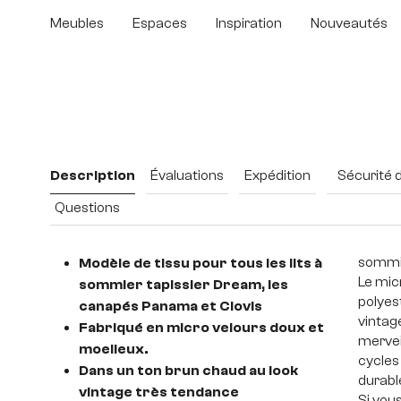
sser au contenu principal
Passer à la recherche
Passer à la navigation principale
Meubles
Espaces
Inspiration
Nouveautés
Ignorer la galerie d'images
Description
Évaluations
Expédition
Sécurité 
Questions
sommie
Modèle de tissu pour tous les lits à
Le mic
sommier tapissier Dream, les
polyes
canapés Panama et Clovis
vintage
Fabriqué en micro velours doux et
mervei
moelleux.
cycles
Dans un ton brun chaud au look
durabl
vintage très tendance
Si vou