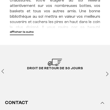
chaussures, votre étagère au sol veillera
attentivement sur vos nombreuses bottes, vos
baskets et tous vos autres amis. Une bonne
bibliothèque au sol mettra en valeur vos meilleurs
souvenirs et cachera les pires en haut dans le coin
le plus éloigné. Il vous ravira par sa beauté
accrocheuse et se tiendra toujours debout près de
afficher la suite
votre côté (mural). Car c'est à cela que servent les
étagères indépendantes de DELIFE.
Nous sommes vos nouvelles
étagères autoportantes !
Nous sommes de DELIFE !
DROIT DE RETOUR DE 30 JOURS
Nous apportons de la stabilité dans votre vie ! Les
étagères sur pied apportent de la beauté dans
toutes vos pièces et mettent tout ce qui vous est
cher sous la bonne lumière. Nous sommes les
étagères indépendantes de DELIFE et nous
CONTACT
sommes nombreux. Nous sommes différents en