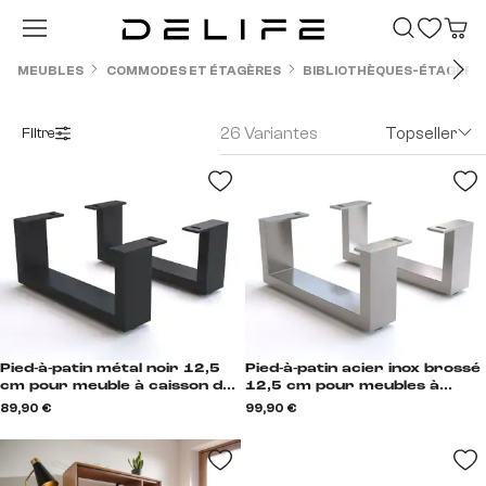
Passer au contenu principal
MEUBLES
COMMODES ET ÉTAGÈRES
BIBLIOTHÈQUES-ÉTAGÈRE
26 Variantes
Topseller
Filtre
Pied-à-patin métal noir 12,5
Pied-à-patin acier inox brossé
cm pour meuble à caisson de
12,5 cm pour meubles à
profondeur 40 cm (set de 2)
caisson de profondeur 40 cm
89,90 €
99,90 €
Kufe
(set de 2) Kufe