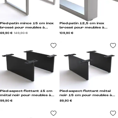
Pied-patin mince 15 cm inox
Pied-patin 12,5 cm inox
brossé pour meubles à
brossé pour meubles à
caisson de profondeur 35 cm
caisson de profondeur 45 cm
69,90 €
149,90 €
109,90 €
(lot de 2) Kufe
(set de 2) Kufe
Pied-aspect-flottant 15 cm
Pied-aspect-flottant métal
métal noir pour meubles à
noir 15 cm pour meubles à
caisson de profondeur 40 cm
caisson de profondeur 35 cm
99,90 €
89,90 €
(set de 2) Schwebeoptik
(set de 2) Schwebeoptik