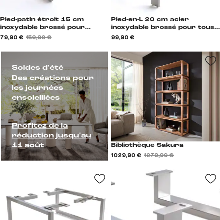
Pied-patin étroit 15 cm
Pied-en-L 20 cm acier
inoxydable brossé pour
inoxydable brossé pour tous
meubles à caisson de
types de meubles (set de 4) L-
79,90 €
159,90 €
99,90 €
profondeur 40-45 cm (lot de
Form
2) Kufe
Soldes d'été
Des créations pour
les journées
ensoleillées
Profitez de la
réduction jusqu'au
11 août
Bibliothèque Sakura
1 029,90 €
1 279,90 €