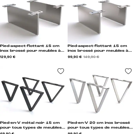
Pied-aspect-flottant 15 cm
Pied-aspect-flottant 15 cm
inox brossé pour meubles à
inox brossé pour meubles à
caisson de profondeur 40 cm
caisson de profondeur 35 cm
129,90 €
99,90 €
149,90 €
(set de 2) Schwebeoptik
(set de 2) Schwebeoptik
Pied-en-V métal noir 15 cm
Pied-en-V 20 cm inox brossé
pour tous types de meubles
pour tous types de meubles
(lot de 4) V-Form
(set de 4) V-Form
69,90 €
99,90 €