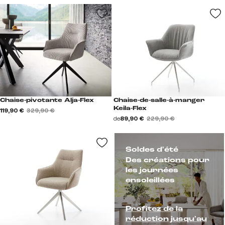
Chaise-pivotante Alja-Flex
Chaise-de-salle-à-manger
Keila-Flex
119,90 €
329,90 €
de
89,90 €
229,90 €
Soldes d'été
Des créations pour
les journées
ensoleillées
Profitez de la
réduction jusqu'au