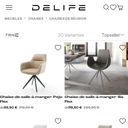
Passer au contenu principal
MEUBLES
CHAISES
CHAISES DE RÉUNION
20 Variantes
Topseller
Filtre
Chaise-de-salle-à-manger Pejo-
Chaise-de-salle-à-manger Ilia-
Flex
Flex
de
99,90 €
219,90 €
de
119,90 €
269,90 €