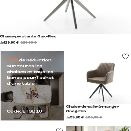
Chaise-pivotante Gaio-Flex
de
129,90 €
229,90 €
10 %
de réduction
sur toutes les
chaises et tous les
bancs pour l'achat
d'une table
Chaise-de-salle-à-manger
Code: ETSB10
Greg-Flex
de
99,90 €
209,90 €