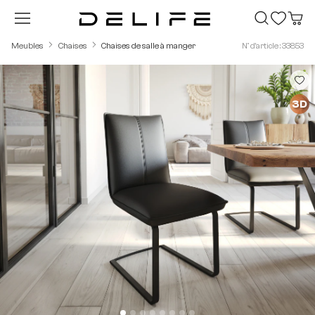
Passer au contenu principal
Meubles
Chaises
Chaises de salle à manger
N° d'article : 33853
Ignorer la galerie d'images
3D