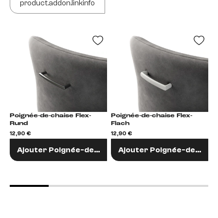
product.addon.linkinfo
Poignée-de-chaise Flex-
Poignée-de-chaise Flex-
Po
Rund
Flach
F
12,90 €
12,90 €
1
Ajouter Poignée-de-chaise
Ajouter Poignée-de-chai