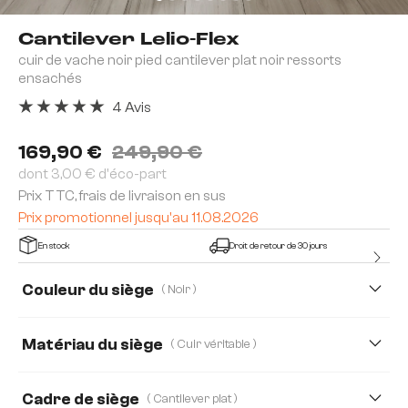
Cantilever Lelio-Flex
cuir de vache noir pied cantilever plat noir ressorts
ensachés
4 Avis
Note moyenne de 5 sur 5 étoiles
169,90 €
249,90 €
dont 3,00 € d'éco-part
Prix TTC, frais de livraison en sus
Prix promotionnel jusqu'au 11.08.2026
En stock
Droit de retour de 30 jours
Couleur du siège
( Noir )
Matériau du siège
( Cuir véritable )
Cuir véritable
Bouclé Soft
Strukturstoff Soft
Cadre de siège
( Cantilever plat )