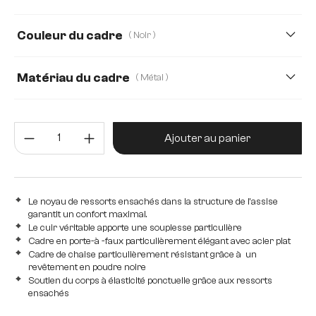
Tissu microfibre
Webstoff Soft
Couleur du cadre
( Noir )
Matériau du cadre
( Métal )
Métal
Acier inoxydable brossé
Bois
Quantité de produit : Entrez la 
Edelstahl graphit
Eiche
Ajouter au panier
Le noyau de ressorts ensachés dans la structure de l'assise
garantit un confort maximal.
Le cuir véritable apporte une souplesse particulière
Cadre en porte-à -faux particulièrement élégant avec acier plat
Cadre de chaise particulièrement résistant grâce à un
revêtement en poudre noire
Soutien du corps à élasticité ponctuelle grâce aux ressorts
ensachés