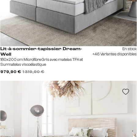
En stock
Lit-à-sommier-tapissier Dream-
+46 Variantes disponibles
Well
180x200 cm Microfibre Gris avec matelas TFK et
Surmatelas viscoélastique
979,90 €
1 319,90 €