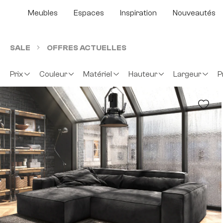
sser au contenu principal
Passer à la recherche
Passer à la navigation principale
Meubles
Espaces
Inspiration
Nouveautés
SALE
OFFRES ACTUELLES
Prix
Couleur
Matériel
Hauteur
Largeur
P