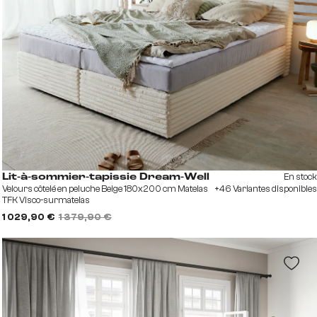
En stock
Lit-à-sommier-tapissie Dream-Well
Velours côtelé en peluche Beige 180x200 cm Matelas
+46 Variantes disponibles
TFK Visco-surmatelas
1 029,90 €
1 379,90 €