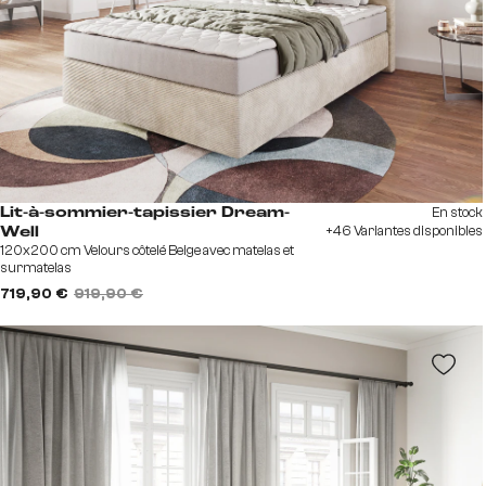
En stock
Lit-à-sommier-tapissier Dream-
+46 Variantes disponibles
Well
120x200 cm Velours côtelé Beige avec matelas et
surmatelas
719,90 €
919,90 €