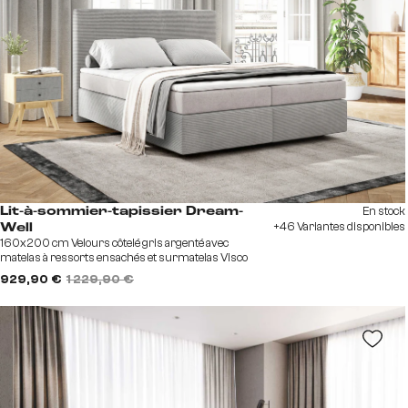
En stock
Lit-à-sommier-tapissier Dream-
+46 Variantes disponibles
Well
160x200 cm Velours côtelé gris argenté avec
matelas à ressorts ensachés et surmatelas Visco
929,90 €
1 229,90 €