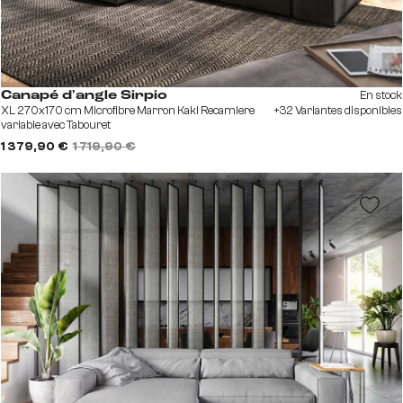
En stock
Canapé d'angle Sirpio
XL 270x170 cm Microfibre Marron Kaki Recamiere
+32 Variantes disponibles
variable avec Tabouret
1 379,90 €
1 719,90 €