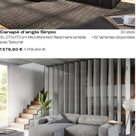
En stock
Canapé d'angle Sirpio
XL 270x170 cm Microfibre Noir Recamiere variable
+32 Variantes disponibles
avec Tabouret
1 379,90 €
1 719,90 €