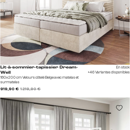
En stock
Lit-à-sommier-tapissier Dream-
+46 Variantes disponibles
Well
180x200 cm Velours côtelé Beige avec matelas et
surmatelas
919,90 €
1 219,90 €