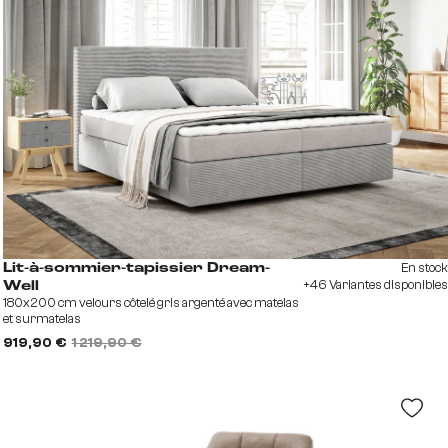
En stock
Lit-à-sommier-tapissier Dream-
+46 Variantes disponibles
Well
180x200 cm velours côtelé gris argenté avec matelas
et surmatelas
919,90 €
1 219,90 €