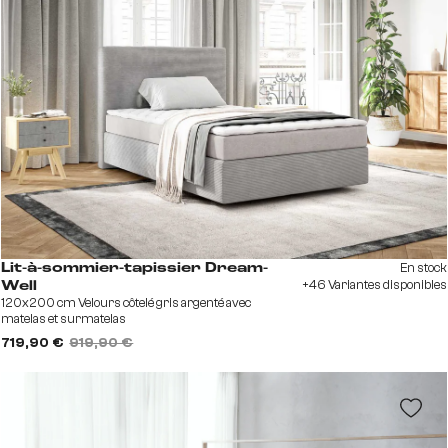
En stock
Lit-à-sommier-tapissier Dream-
+46 Variantes disponibles
Well
120x200 cm Velours côtelé gris argenté avec
matelas et surmatelas
719,90 €
919,90 €