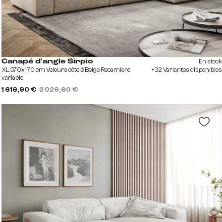
En stock
Canapé d'angle Sirpio
XL 370x170 cm Velours côtelé Beige Recamiere
+32 Variantes disponibles
variable
1 619,90 €
2 029,90 €