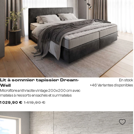
En stock
Lit à sommier tapissier Dream-
+46 Variantes disponibles
Well
Microfibre anthracite vintage 200x200 cm avec
matelas à ressorts ensachés et surmatelas
viscoélastique
1 029,90 €
1 419,90 €