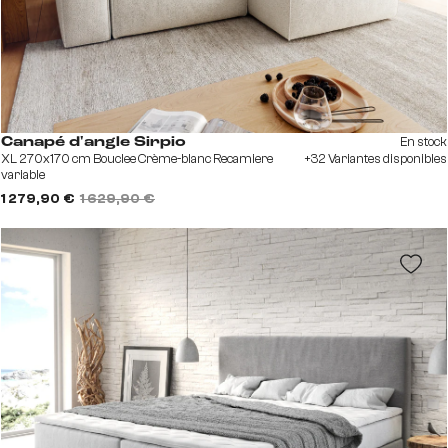
En stock
Canapé d'angle Sirpio
XL 270x170 cm Bouclee Crème-blanc Recamiere
+32 Variantes disponibles
variable
1 279,90 €
1 629,90 €