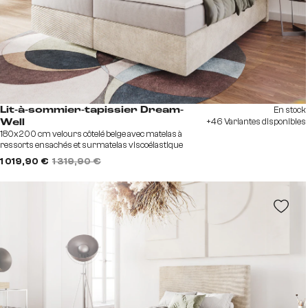
En stock
Lit-à-sommier-tapissier Dream-
+46 Variantes disponibles
Well
180x200 cm velours côtelé beige avec matelas à
ressorts ensachés et surmatelas viscoélastique
1 019,90 €
1 319,90 €