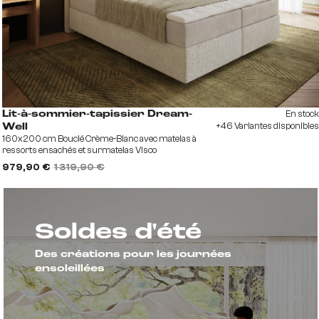
En stock
Lit-à-sommier-tapissier Dream-
+46 Variantes disponibles
Well
160x200 cm Bouclé Crème-Blanc avec matelas à
ressorts ensachés et surmatelas Visco
979,90 €
1 319,90 €
Soldes d'été
Des créations pour les journées
ensoleillées