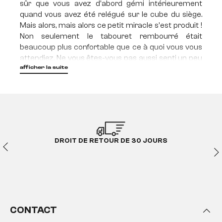
sûr que vous avez d'abord gémi intérieurement
quand vous avez été relégué sur le cube du siège.
Mais alors, mais alors ce petit miracle s'est produit !
Non seulement le tabouret rembourré était
beaucoup plus confortable que ce à quoi vous vous
attendiez. Ne vous êtes-vous pas aussi senti un peu
plus heureux que lors de beaucoup d'autres nuits ?
afficher la suite
La vérité est que vous êtes en fait plus heureux sur
des tabourets et des cubes de haricots. Alors si rien
ne peut vous faire tomber de votre tabouret, vous
venez de faire tout ce qu'il faut !
Tabouret d'assise & pouf
DROIT DE RETOUR DE 30 JOURS
cube - Bien assis, c'est à
moitié gagné !
Ce n'est pas un grand secret : chaque salon doit
disposer d'un nombre suffisant de sièges
confortables, que ce soit pour recevoir des visiteurs
CONTACT
et passer du temps de qualité ensemble dans une