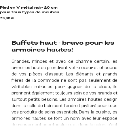
Pied en V métal noir 20 cm
pour tous types de meubles
(lot de 4) V-Form
79,90 €
Buffets-haut - bravo pour les
armoires hautes!
Grandes, minces et avec ce charme certain, les
armoires hautes prendront votre cœur et chacune
de vos pièces d'assaut. Les élégants et grands
frères de la commode ne sont pas seulement de
véritables miracles pour gagner de la place, ils
prennent également toujours soin de vos grands et
surtout petits besoins. Les armoires hautes design
dans la salle de bain sont l'endroit préféré pour tous
vos produits de soins essentiels. Dans la cuisine, les
armoires hautes se font un nom avec leur espace
de rangement spectaculaire, et dans le salon, c'est