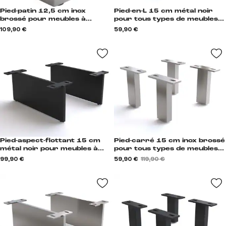
Pied-patin 12,5 cm inox
Pied-en-L 15 cm métal noir
brossé pour meubles à
pour tous types de meubles
caisson de profondeur 45 cm
(set de 4) L-Form
109,90 €
59,90 €
(set de 2) Kufe
Pied-aspect-flottant 15 cm
Pied-carré 15 cm inox brossé
métal noir pour meubles à
pour tous types de meubles
caisson de profondeur 40 cm
(set de 4) Vierkant
99,90 €
59,90 €
119,90 €
(set de 2) Schwebeoptik