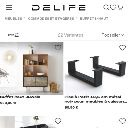
Passer au contenu principal
MEUBLES
COMMODES ET ÉTAGÈRES
BUFFETS-HAUT
22 Variantes
Topseller
Filtre
Buffet-haut Juwelo
Pied-à-Patin 12,5 cm métal
noir pour meubles à caisson
929,90 €
de profondeur 45 cm (set de
89,90 €
2) Kufe