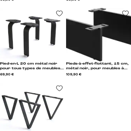
Form
Pied-en-L 20 cm métal noir
Pieds-à-effet-flottant, 15 cm,
pour tous types de meubles
métal noir, pour meubles à
(set de 4) L-Form
caissons d'une profondeur de
69,90 €
109,90 €
45 cm (lot de 2)
Schwebeoptik