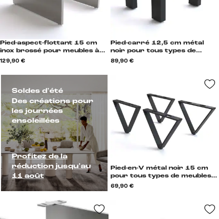
Pied-aspect-flottant 15 cm
Pied-carré 12,5 cm métal
inox brossé pour meubles à
noir pour tous types de
caisson de profondeur 40 cm
meubles (set de 4) Vierkant
129,90 €
89,90 €
(set de 2) Schwebeoptik
Soldes d'été
Des créations pour
les journées
ensoleillées
Profitez de la
réduction jusqu'au
Pied-en-V métal noir 15 cm
11 août
pour tous types de meubles
(lot de 4) V-Form
69,90 €