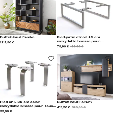
Buffet-haut Famke
Pied-patin étroit 15 cm
inoxydable brossé pour
1 219,90 €
meubles à caisson de
79,90 €
159,90 €
profondeur 40-45 cm (lot de
2) Kufe
Pied-en-L 20 cm acier
Buffet-haut Farum
inoxydable brossé pour tous
419,90 €
829,90 €
types de meubles (set de 4) L-
99,90 €