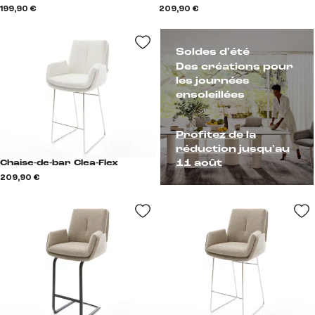
199,90 €
209,90 €
Soldes d'été
Des créations pour
les journées
ensoleillées
Profitez de la
réduction jusqu'au
11 août
Chaise-de-bar Clea-Flex
209,90 €