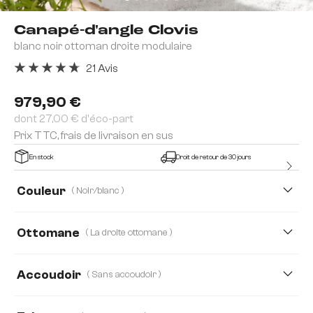
Canapé-d'angle Clovis
blanc noir ottoman droite modulaire
21 Avis
Note moyenne de 4.81 sur 5 étoiles
979,90 €
dont 27,00 € d'éco-part
Prix TTC, frais de livraison en sus
En stock
Droit de retour de 30 jours
Couleur
( Noir/blanc )
Ottomane
( La droite ottomane )
Gauche ottomane
La droite ottomane
Accoudoir
( Sans accoudoir )
Sans accoudoir
Avec accoudoir