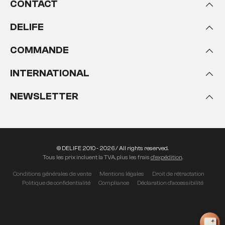
CONTACT
DELIFE
COMMANDE
INTERNATIONAL
NEWSLETTER
© DELIFE 2010 - 2026 / All rights reserved.
Tous les prix incluent la TVA, plus les frais
d'expédition
.
Conditions générales de vente
Mentions légales
Droit de rétractation
Politique de confidentialité
Compliance
Déclaration d'accessibilité