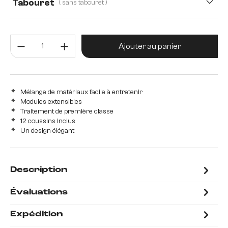
Tabouret
( sans tabouret )
Avec tabouret
sans tabouret
Quantité de produit : Entrez la 
Ajouter au panier
Mélange de matériaux facile à entretenir
Modules extensibles
Traitement de première classe
12 coussins inclus
Un design élégant
Description
Évaluations
Expédition