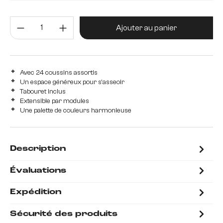
Avec tabouret
sans tabouret
Quantité de produit : Entrez la 
Ajouter au panier
Avec 24 coussins assortis
Un espace généreux pour s'asseoir
Tabouret inclus
Extensible par modules
Une palette de couleurs harmonieuse
Description
Évaluations
Expédition
Sécurité des produits