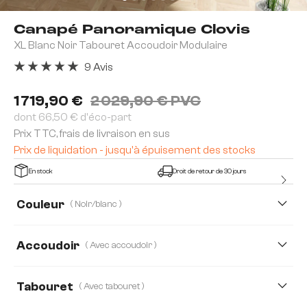
Canapé Panoramique Clovis
XL Blanc Noir Tabouret Accoudoir Modulaire
9 Avis
Note moyenne de 5 sur 5 étoiles
1 719,90 €
2 029,90 € PVC
dont 66,50 € d'éco-part
Prix TTC, frais de livraison en sus
Prix de liquidation - jusqu'à épuisement des stocks
En stock
Droit de retour de 30 jours
Couleur
( Noir/blanc )
Accoudoir
( Avec accoudoir )
Avec accoudoir
Sans accoudoir
Tabouret
( Avec tabouret )