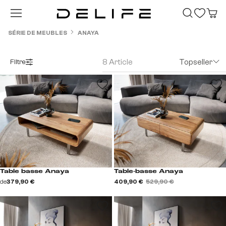
Passer au contenu principal
SÉRIE DE MEUBLES
ANAYA
8 Article
Topseller
Filtre
Table basse Anaya
Table-basse Anaya
de
379,90 €
409,90 €
529,90 €