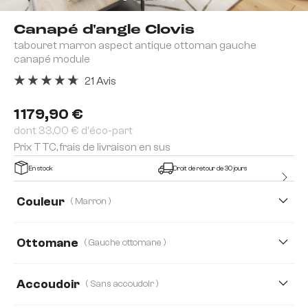
Canapé d'angle Clovis
tabouret marron aspect antique ottoman gauche
canapé module
21 Avis
Note moyenne de 4.81 sur 5 étoiles
1 179,90 €
dont 33,00 € d'éco-part
Prix TTC, frais de livraison en sus
En stock
Droit de retour de 30 jours
Couleur
( Marron )
Ottomane
( Gauche ottomane )
Gauche ottomane
La droite ottomane
Accoudoir
( Sans accoudoir )