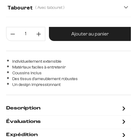
Sans accoudoir
Avec accoudoir
Tabouret
( Avec tabouret )
Avec tabouret
sans tabouret
Quantité de produit : Entrez la 
Ajouter au panier
Individuellement extensible
Matériaux faciles à entretenir
Coussins inclus
Des tissus d'ameublement robustes
Un design impressionnant
Description
Évaluations
Expédition