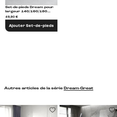
Set-de-pieds Dream pour
largeur 140/160/180
plastique argenté
49,90 €
Fußvariantenset
Ajouter Set-de-pieds
Autres articles de la série
Dream-Great