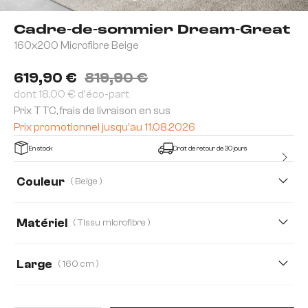
Cadre-de-sommier Dream-Great
160x200 Microfibre Beige
619,90 €
819,90 €
dont 18,00 € d'éco-part
Prix TTC, frais de livraison en sus
Prix promotionnel jusqu'au 11.08.2026
En stock
Droit de retour de 30 jours
Couleur
( Beige )
Matériel
( Tissu microfibre )
Tissu microfibre
Kunstleder
imitation cuir
Large
( 160 cm )
140 cm
160 cm
180 cm
200 cm