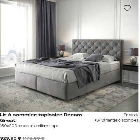
En stock
Lit-à-sommier-tapissier Dream-
+37 Variantes disponibles
Great
160x200 cm en microfibre taupe
929,90 €
1 179,90 €