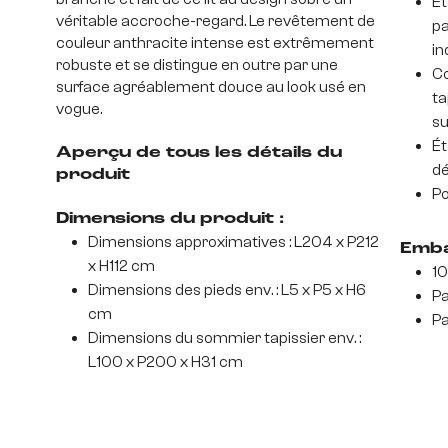
Ét
véritable accroche-regard. Le revêtement de
pa
couleur anthracite intense est extrêmement
in
robuste et se distingue en outre par une
Co
surface agréablement douce au look usé en
ta
vogue.
su
Ét
Aperçu de tous les détails du
dé
produit
Po
Dimensions du produit :
Dimensions approximatives : L204 x P212
Emba
x H112 cm
10
Dimensions des pieds env. : L5 x P5 x H6
Pa
cm
Pa
Dimensions du sommier tapissier env. :
L100 x P200 x H31 cm