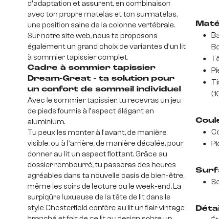
d'adaptation et assurent, en combinaison
avec ton propre matelas et ton surmatelas,
Maté
une position saine de la colonne vertébrale.
Ba
Sur notre site web, nous te proposons
également un grand choix de variantes d'un lit
Bo
à sommier tapissier complet.
Tê
Cadre à sommier tapissier
Pi
Dream-Great - ta solution pour
Ti
un confort de sommeil individuel
(1
Avec le sommier tapissier, tu recevras un jeu
de pieds fournis à l'aspect élégant en
Coul
aluminium.
Co
Tu peux les monter à l'avant, de manière
visible, ou à l'arrière, de manière décalée, pour
Pi
donner au lit un aspect flottant. Grâce au
dossier rembourré, tu passeras des heures
Surf
agréables dans ta nouvelle oasis de bien-être,
So
même les soirs de lecture ou le week-end. La
surpiqûre luxueuse de la tête de lit dans le
style Chesterfield confère au lit un flair vintage
Déta
branché et fait de ce lit au design sobre un