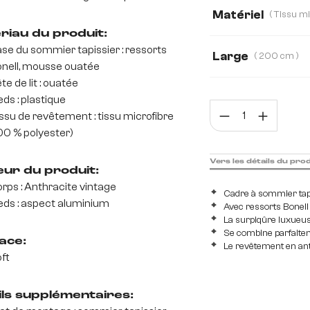
Matériel
riau du produit:
Tissu microfibre
se du sommier tapissier : ressorts
Large
( 200 cm )
nell, mousse ouatée
te de lit : ouatée
120 cm
140 c
eds : plastique
Quan
ssu de revêtement : tissu microfibre
00 % polyester)
Vers les détails du pro
eur du produit:
rps : Anthracite vintage
Cadre à sommier tapi
eds : aspect aluminium
Avec ressorts Bonell
La surpiqûre luxueuse
Se combine parfaitem
ace:
Le revêtement en anth
ft
ils supplémentaires: