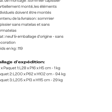
at de montage : sommier tapissier
rtiellement monté, les éléments
dividuels doivent être montés
ntenu de la livraison : sommier
pissier sans matelas et sans
rmatelas
at : neuf & emballage d'origine - sans
coration
ids en kg : 119
llage d'expédition:
 x Paquet 1: L28 x P16 x H5 cm - 1 kg
quet 2: L200 x P62 x H102 cm - 94 kg
quet 3: L205 x P13 x H115 cm - 29 kg