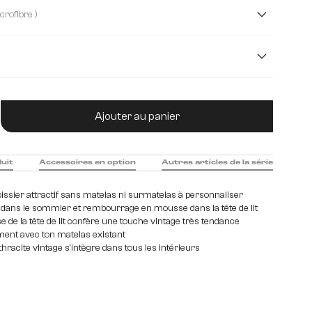
( Tissu microfibre )
Kunstleder
imitation cuir
m
160 cm
180 cm
200 cm
tité de produit : Entrez la quantité souhaitée
Ajouter au panier
duit
Accessoires en option
Autres articles de la série
ssier attractif sans matelas ni surmatelas à personnaliser
 dans le sommier et rembourrage en mousse dans la tête de lit
 de la tête de lit confère une touche vintage très tendance
ent avec ton matelas existant
racite vintage s'intègre dans tous les intérieurs