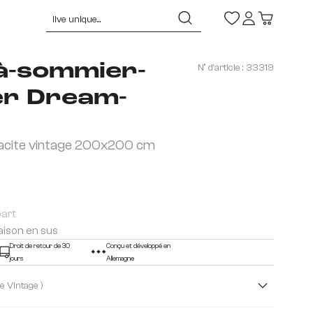
à-sommier-
N° d'article :
33319
er Dream-
racite vintage 200x200 cm
part
raison en sus
Droit de retour de 30
Conçu et développé en
jours
Allemagne
( Anthracite Vintage )