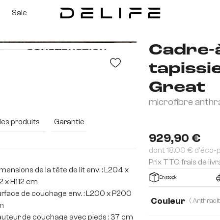
Sale
Cadre-
tapissi
Great
microfibre anth
des produits
Garantie
929,90 €
dont 18,00 € d'éco-
Prix TTC, frais de liv
mensions de la tête de lit env. : L204 x
En stock
2 x H112 cm
rface de couchage env. : L200 x P200
Couleur
m
uteur de couchage avec pieds : 37 cm