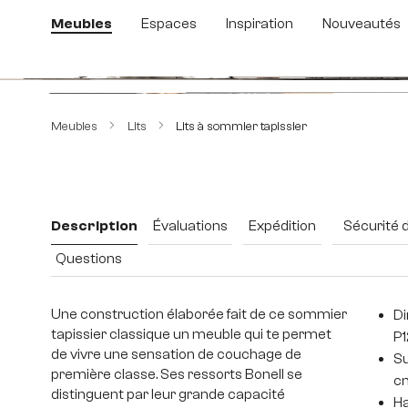
sser au contenu principal
Passer à la recherche
Passer à la navigation principale
Meubles
Espaces
Inspiration
Nouveautés
Ignorer la galerie d'images
Meubles
Lits
Lits à sommier tapissier
Description
Évaluations
Expédition
Sécurité 
Questions
Une construction élaborée fait de ce sommier
Di
tapissier classique un meuble qui te permet
P1
de vivre une sensation de couchage de
Su
première classe. Ses ressorts Bonell se
c
distinguent par leur grande capacité
Ha