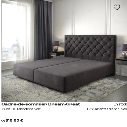
En stock
Cadre-de-sommier Dream-Great
180x200 Microfibre Noir
+23 Variantes disponibles
de
819,90 €