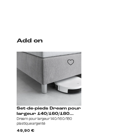
Add on
Set-de-pieds Dream pour
largeur 140/160/180
Dream pour largeur 140/160/180
plastique argenté
plastique argenté
Fußvariantenset
49,90 €