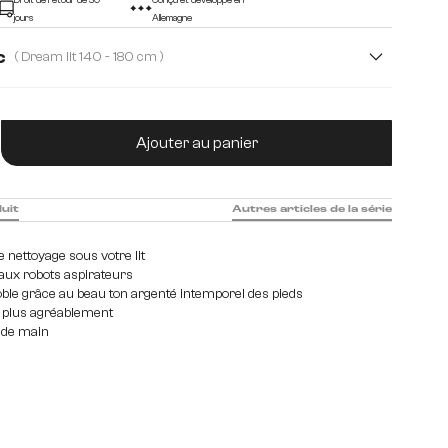
Droit de retour de 30
Conçu et développé en
jours
Allemagne
c
( Dream lit 140 - 180 cm )
Dream lit 140 - 180 cm
tité de produit : Entrez la quantité souhaitée
Ajouter au panier
duit
Autres articles de la série
le nettoyage sous votre lit
aux robots aspirateurs
ble grâce au beau ton argenté intemporel des pieds
e plus agréablement
 de main