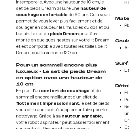
intemporelle. Avec une hauteur de 10 cm, le
H
set de pieds Dream assure une
hauteur de
couchage confortable
de 60 cm. Cela vous
Maté
permet de vous lever plus facilement et de
Pl
soulager en douceur les muscles du dos et du
bassin. Le set de
pieds Dream
peut être
monté en quelques gestes sur votre lit Dream
Coul
et est compatible avec toutes les tailles de lit
A
Dream, sauf la variante 120 cm.
Surf
Pour un sommeil encore plus
Li
luxueux - Le set de pieds Dream
en option avec une hauteur de
10 cm
Déta
En plus d'un
confort de couchage
et de
Ét
sommeil encore meilleur et d'un effet de
Po
flottement impressionnant
, le set de pieds
Re
vous offre une facilité supplémentaire pour le
un
nettoyage. Grâce à sa
hauteur agréable,
Dr
votre robot aspirateur peut passer facilement
Co
sous votre lit Dream et vous pouvez