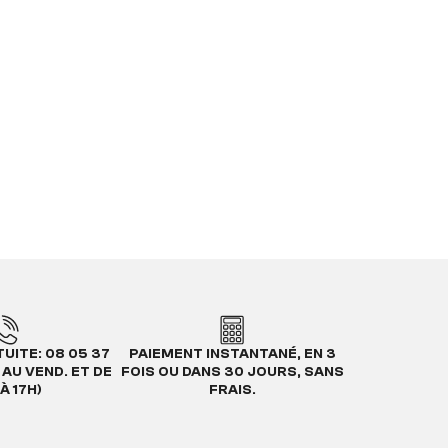
UITE: 08 05 37
PAIEMENT INSTANTANÉ, EN 3
. AU VEND. ET DE
FOIS OU DANS 30 JOURS, SANS
À 17H)
FRAIS.