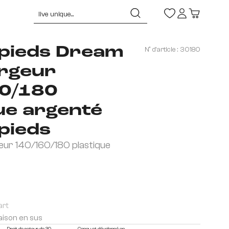
-pieds Dream
N° d'article :
30180
argeur
0/180
ue argenté
pieds
ur 140/160/180 plastique
art
raison en sus