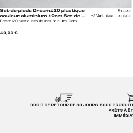
En stock
Set-de-pieds Dream120 plastique
+2 Variantes disponibles
couleur aluminium 10cm Set-de-
Dream120 plastique couleur aluminium 10cm
pieds
49,90 €
DROIT DE RETOUR DE 30 JOURS
5000 PRODUIT
PRÊTS À Ê
IMMÉDI