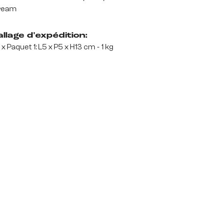
ream
llage d'expédition:
 x Paquet 1: L5 x P5 x H13 cm - 1 kg