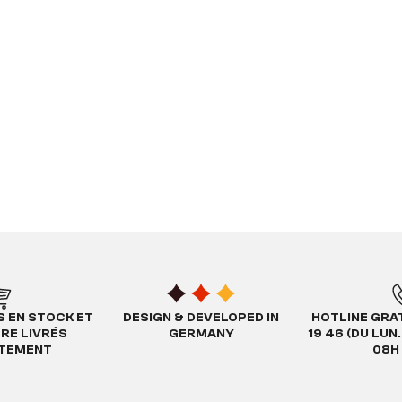
S EN STOCK ET
DESIGN & DEVELOPED IN
HOTLINE GRAT
TRE LIVRÉS
GERMANY
19 46 (DU LUN
ATEMENT
08H 