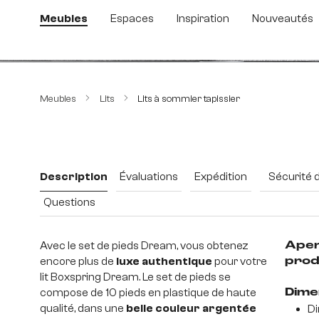
sser au contenu principal
Passer à la recherche
Passer à la navigation principale
Meubles
Espaces
Inspiration
Nouveautés
Ignorer la galerie d'images
Meubles
Lits
Lits à sommier tapissier
Description
Évaluations
Expédition
Sécurité 
Questions
Avec le set de pieds Dream, vous obtenez
Aper
encore plus de
luxe authentique
pour votre
prod
lit Boxspring Dream. Le set de pieds se
compose de 10 pieds en plastique de haute
Dime
qualité, dans une
belle couleur argentée
Di