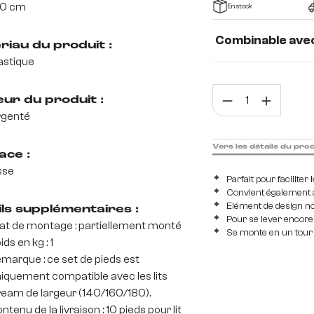
10 cm
En stock
Combinable ave
riau du produit :
astique
Dream lit 120 cm
Quan
eur du produit :
rgenté
Vers les détails du pro
ace :
sse
Parfait pour faciliter 
Convient également 
Elément de design no
ils supplémentaires :
Pour se lever encor
at de montage : partiellement monté
Se monte en un tour
ids en kg : 1
marque : ce set de pieds est
iquement compatible avec les lits
eam de largeur (140/160/180).
ntenu de la livraison : 10 pieds pour lit