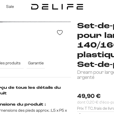
Sale
Set-de
pour l
140/16
plastiq
des produits
Garantie
Set-de-
Dream pour large
argenté
çu de tous les détails du
uit
49,90 €
dont 0,20 € d'éco-p
nsions du produit :
Prix TTC, frais de liv
mensions des pieds approx. : L5 x P5 x