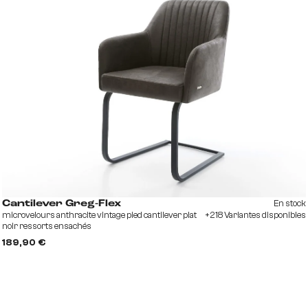
En stock
Cantilever Greg-Flex
microvelours anthracite vintage pied cantilever plat
+218 Variantes disponibles
noir ressorts ensachés
189,90 €