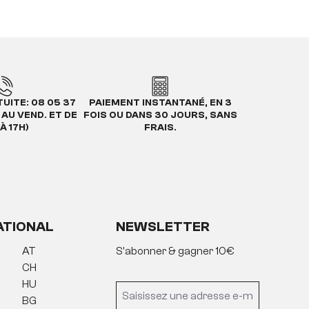
UITE: 08 05 37
PAIEMENT INSTANTANÉ, EN 3
. AU VEND. ET DE
FOIS OU DANS 30 JOURS, SANS
À 17H)
FRAIS.
ATIONAL
NEWSLETTER
AT
S'abonner & gagner 10€
CH
HU
BG