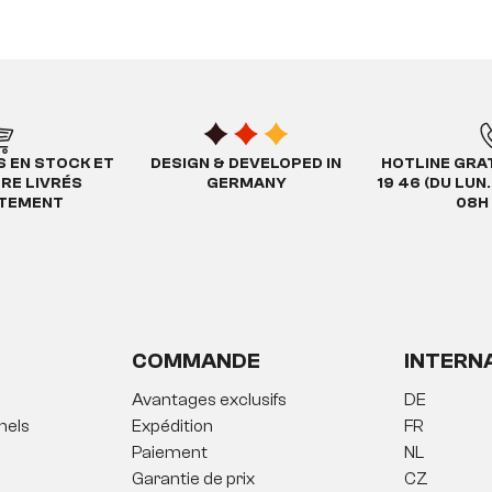
S EN STOCK ET
DESIGN & DEVELOPED IN
HOTLINE GRAT
TRE LIVRÉS
GERMANY
19 46 (DU LUN
ATEMENT
08H 
COMMANDE
INTERN
Avantages exclusifs
DE
nels
Expédition
FR
Paiement
NL
Garantie de prix
CZ