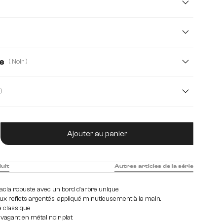
cm
160 cm
180 cm
200 cm
220 cm
cm
300 cm
e
( Noir )
( 3,5 cm )
2,5 cm
4,0 cm
5,0 cm
tité de produit : Entrez la quantité souhaitée
Ajouter au panier
duit
Autres articles de la série
cacia robuste avec un bord d'arbre unique
aux reflets argentés, appliqué minutieusement à la main.
é classique
vagant en métal noir plat