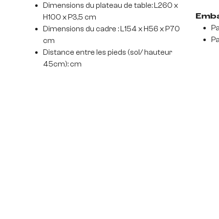
Dimensions du plateau de table: L260 x
H100 x P3,5 cm
Emba
Pa
Dimensions du cadre : L154 x H56 x P70
Pa
cm
Distance entre les pieds (sol/ hauteur
45cm): cm