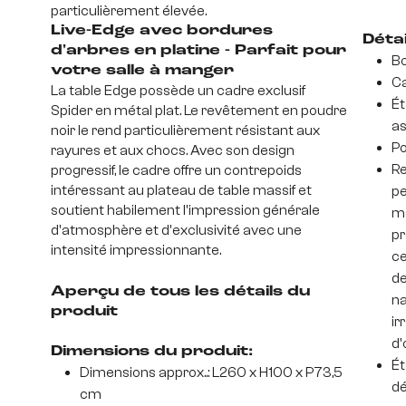
particulièrement élevée.
Live-Edge avec bordures
Déta
d'arbres en platine - Parfait pour
Bo
votre salle à manger
Ca
La table Edge possède un cadre exclusif
Ét
Spider en métal plat. Le revêtement en poudre
as
noir le rend particulièrement résistant aux
Po
rayures et aux chocs. Avec son design
Re
progressif, le cadre offre un contrepoids
intéressant au plateau de table massif et
pe
soutient habilement l'impression générale
ma
d'atmosphère et d'exclusivité avec une
pr
intensité impressionnante.
ce
de
Aperçu de tous les détails du
na
produit
ir
d'
Dimensions du produit:
Ét
Dimensions approx..: L260 x H100 x P73,5
dé
cm