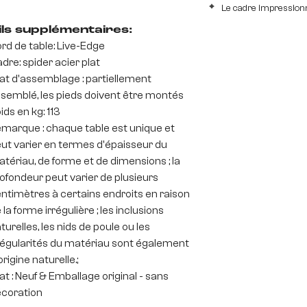
Le cadre impression
ils supplémentaires:
rd de table: Live-Edge
dre: spider acier plat
at d'assemblage : partiellement
semblé, les pieds doivent être montés
ids en kg: 113
marque : chaque table est unique et
ut varier en termes d'épaisseur du
tériau, de forme et de dimensions ; la
ofondeur peut varier de plusieurs
ntimètres à certains endroits en raison
 la forme irrégulière ; les inclusions
turelles, les nids de poule ou les
régularités du matériau sont également
origine naturelle.;
at : Neuf & Emballage original - sans
coration