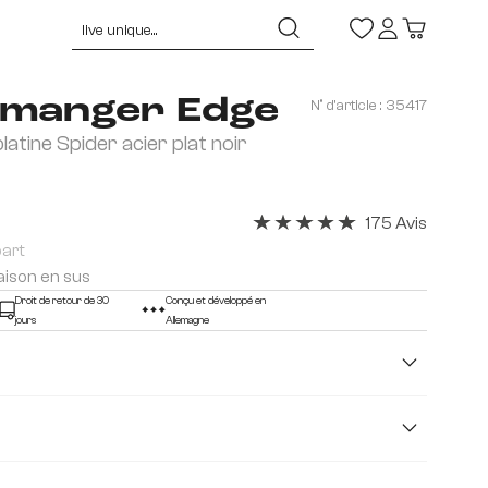
à manger Edge
N° d'article :
35417
atine Spider acier plat noir
175 Avis
Note moyenne de 4.91 sur 5 ét
part
raison en sus
Droit de retour de 30
Conçu et développé en
jours
Allemagne