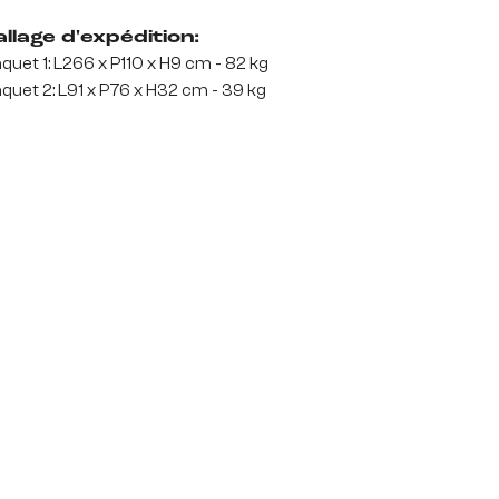
llage d'expédition:
quet 1: L266 x P110 x H9 cm - 82 kg
quet 2: L91 x P76 x H32 cm - 39 kg