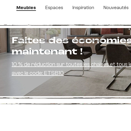
sser au contenu principal
Passer à la recherche
Passer à la navigation principale
Meubles
Espaces
Inspiration
Nouveautés
Ignorer la galerie d'images
Faites des économie
Meubles
Tables
Tables de salle à manger
maintenant !
10 % de réduction sur toutes les chaises et tous l
avec le code: ETSB10