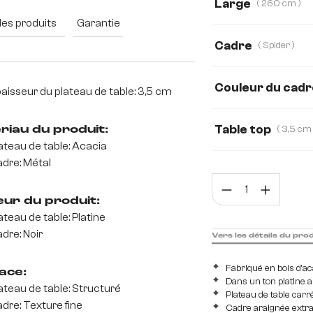
Large
( 260 cm )
des produits
Garantie
260 cm
140 
Cadre
( Spider )
240 cm
280 
Couleur du cadr
aisseur du plateau de table: 3,5 cm
Table top
riau du produit:
ateau de table: Acacia
3,5 cm
5,5 cm
dre: Métal
Quan
eur du produit:
ateau de table: Platine
dre: Noir
Vers les détails du pro
Fabriqué en bois d'a
ace:
Dans un ton platine 
ateau de table: Structuré
Plateau de table carr
dre: Texture fine
Cadre araignée extra