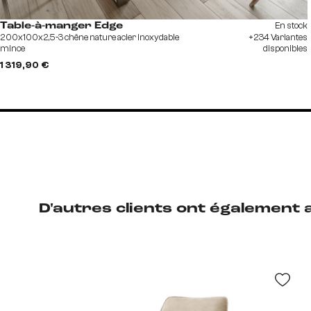
En stock
Table-à-manger Edge
200x100x2,5-3 chêne nature acier inoxydable
+234 Variantes
mince
disponibles
1 319,90 €
D'autres clients ont également 