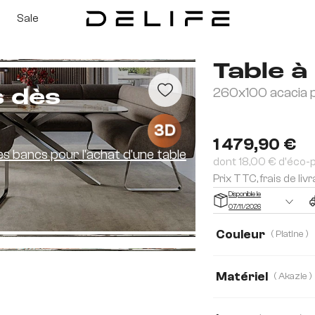
Sale
Table 
260x100 acacia pl
s dès
3D
1 479,90 €
es bancs pour l'achat d'une table
dont 18,00 € d'éco-
Prix TTC, frais de liv
Disponible le
07/11/2026
Couleur
( Platine )
Matériel
( Akazie )
Akazie
Chêne