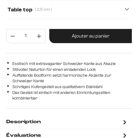
Table top
( 2,5 cm )
2,5 cm
3,0 cm
Quantité de produit : Entrez la 
Ajouter au panier
Esstisch mit extravaganter Schweizer Kante aus Akazie
Stilvoller Naturton für einen einladenden Look
Auffallende Bootform setzt harmonische Akzente zur
Schweizer Kante
Schräges Kufengestell aus qualitativem Edelstahl
Das Gestell ist einfach mit anderen Einrichtungsstilen
kombinierbar
Description
Évaluations