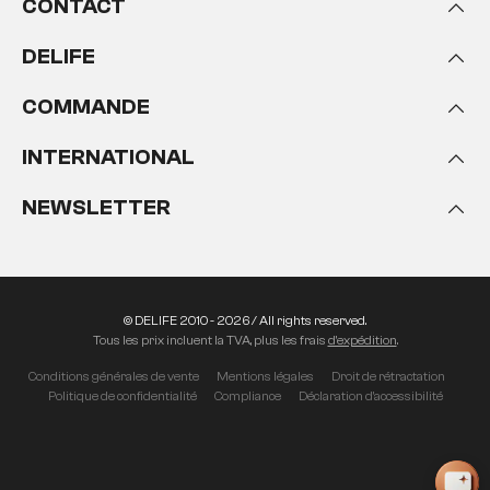
CONTACT
DELIFE
COMMANDE
INTERNATIONAL
NEWSLETTER
© DELIFE 2010 - 2026 / All rights reserved.
Tous les prix incluent la TVA, plus les frais
d'expédition
.
Conditions générales de vente
Mentions légales
Droit de rétractation
Politique de confidentialité
Compliance
Déclaration d'accessibilité