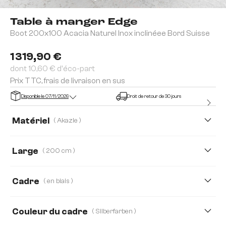
Table à manger Edge
Boot 200x100 Acacia Naturel Inox inclinéee Bord Suisse
1 319,90 €
dont 10,60 € d'éco-part
Prix TTC, frais de livraison en sus
Disponible le 07/11/2026
Droit de retour de 30 jours
Matériel
( Akazie )
Akazie
Chêne
Large
( 200 cm )
200 cm
240 cm
300 cm
Cadre
( en biais )
Couleur du cadre
( Silberfarben )