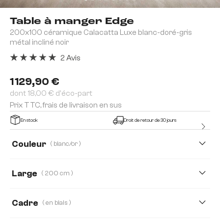
Table à manger Edge
200x100 céramique Calacatta Luxe blanc-doré-gris
métal incliné noir
2 Avis
Note moyenne de 5 sur 5 étoiles
1 129,90 €
dont 18,00 € d'éco-part
Prix TTC, frais de livraison en sus
En stock
Droit de retour de 30 jours
Couleur
( blanc/or )
Large
( 200 cm )
200 cm
300 cm
Cadre
( en biais )