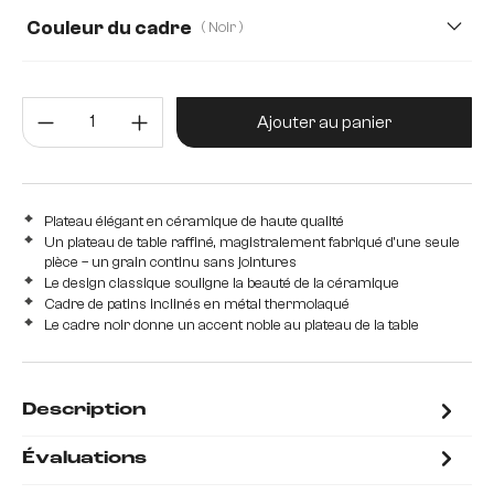
Couleur du cadre
( Noir )
Quantité de produit : Entrez la 
Ajouter au panier
Plateau élégant en céramique de haute qualité
Un plateau de table raffiné, magistralement fabriqué d'une seule
pièce – un grain continu sans jointures
Le design classique souligne la beauté de la céramique
Cadre de patins inclinés en métal thermolaqué
Le cadre noir donne un accent noble au plateau de la table
Description
Évaluations