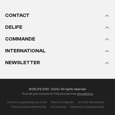
CONTACT
DELIFE
COMMANDE
INTERNATIONAL
NEWSLETTER
© DELIFE 2010 - 2026 / All rights reserved.
Tous les prix incluent la TVA, plus les frais
d'expédition
.
Conditions générales de vente
Mentions légales
Droit de rétractation
Politique de confidentialité
Compliance
Déclaration d'accessibilité