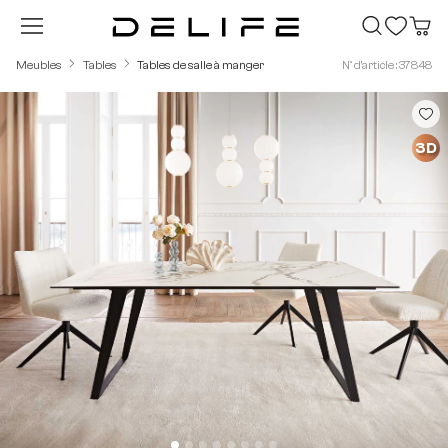
Passer au contenu principal
Meubles
Tables
Tables de salle à manger
N° d'article : 37848
Ignorer la galerie d'images
3D