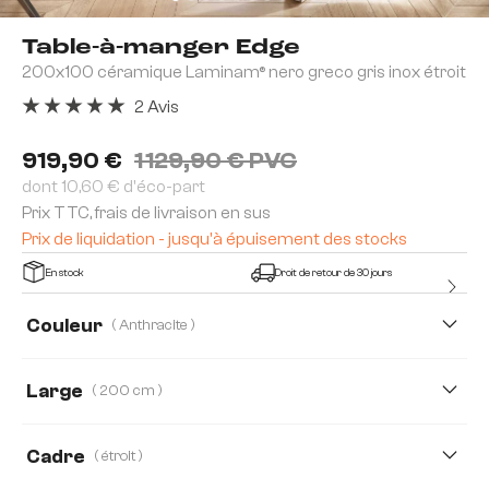
Table-à-manger Edge
200x100 céramique Laminam® nero greco gris inox étroit
2 Avis
Note moyenne de 5 sur 5 étoiles
919,90 €
1 129,90 € PVC
dont 10,60 € d'éco-part
Prix TTC, frais de livraison en sus
Prix de liquidation - jusqu'à épuisement des stocks
En stock
Droit de retour de 30 jours
Couleur
( Anthracite )
Large
( 200 cm )
200 cm
300 cm
Cadre
( étroit )