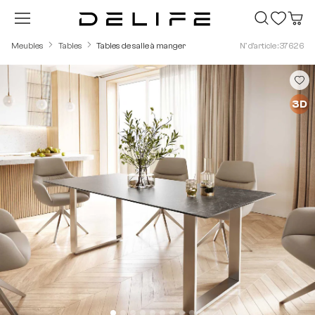
Passer au contenu principal
Meubles
Tables
Tables de salle à manger
N° d'article : 37626
Ignorer la galerie d'images
3D