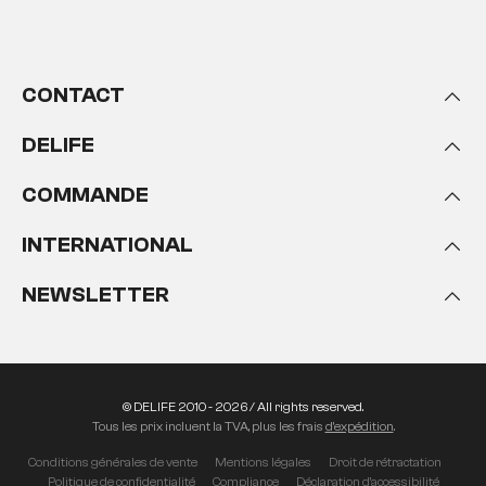
CONTACT
DELIFE
COMMANDE
INTERNATIONAL
NEWSLETTER
© DELIFE 2010 - 2026 / All rights reserved.
Tous les prix incluent la TVA, plus les frais
d'expédition
.
Conditions générales de vente
Mentions légales
Droit de rétractation
Politique de confidentialité
Compliance
Déclaration d'accessibilité