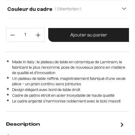
Couleur du cadre
( Silberfarben )
Quantité de produit : Entrez la 
Ajouter au panier
Made in Italy : le plateau de table en céramique de Laminam, le
fabricant le plus renommé, pose de nouveaux jalons en matière
de qualité et d'innovation
Un plateau de table raffiné, magistralement fabriqué d'une seule
pièce – un grain continu sans jointures
Design élégant avec bord de table droit
Cadre de patins étroit en acier inoxydable de haute qualité
Le cadre argenté s'harmonise noblement avec le bois massif.
Description