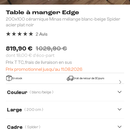
Table à manger Edge
200x100 céramique Minas mélange blanc-beige Spider
acier plat noir
2 Avis
Note moyenne de 5 sur 5 étoiles
819,90 €
1 029,90 €
dont 18,00 € d'éco-part
Prix TTC, frais de livraison en sus
Prix promotionnel jusqu'au 11.08.2026
En stock
Droit de retour de 30 jours
Couleur
( blanc/beige )
Large
( 200 cm )
200 cm
300 cm
Cadre
( Spider )