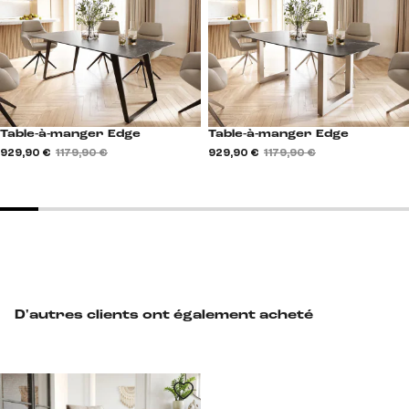
Table-à-manger Edge
Table-à-manger Edge
929,90 €
1 179,90 €
929,90 €
1 179,90 €
D'autres clients ont également acheté