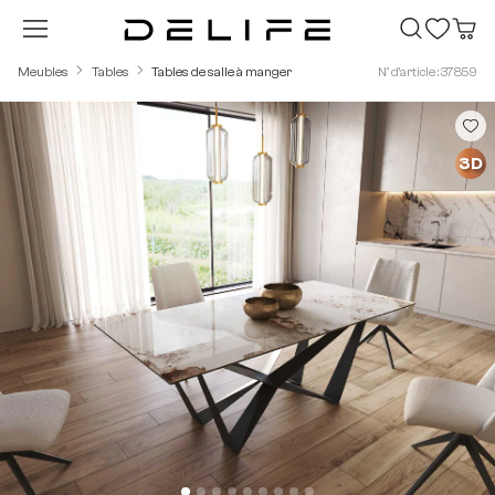
Passer au contenu principal
Meubles
Tables
Tables de salle à manger
N° d'article : 37859
Ignorer la galerie d'images
3D