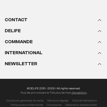
CONTACT
DELIFE
COMMANDE
INTERNATIONAL
NEWSLETTER
© DELIFE 2010 - 2026 / All rights reserved.
Tous les prix incluent la TVA, plus les frais
d'expédition
.
Conditions générales de vente
Mentions légales
Droit de rétractation
Politique de confidentialité
Compliance
Déclaration d'accessibilité