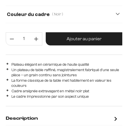
Couleur du cadre
( Noir )
Quantité de produit : Entrez la 
Ajouter au panier
Plateau élégant en céramique de haute qualité
Un plateau de table raffiné, magistralement fabriqué d'une seule
pièce – un grain continu sans jointures
La forme classique de la table met habilement en valeur les
couleurs
Cadre araignée extravagant en métal noir plat
Le cadre impressionne par son aspect unique
Description