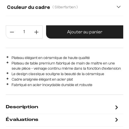
Couleur du cadre
( Silberfarben )
Quantité de produit : Entrez la 
Ajouter au panier
Plateau élégant en céramique de haute qualité
Plateau de table premium fabriqué de main de maître en une
seule pièce - veinage continu même dans la fonction d'extension
Le design classique souligne la beauté de la céramique
Cadre araignée élégant en acier plat
Fabriqué en acier inoxydable durable et robuste
Description
Évaluations