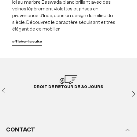
ici au marbre Baswada blanc brillant avec des
veines légèrement violettes et grises en
provenance d'Inde, dans un design du milieu du
siècle. Découvrez le caractère séduisant et très
élégant de ce mobilier.
afficher la suite
Pacino - Le style Midcentury
sous un autre apparat
Pacino exprime le style du milieu du siècle,
intemporel et remis au goût du jour, de manière très
raffinée et individuelle. Il n'y a guère d'autre style qui
se caractérise par une plus grande créativité et un
DROIT DE RETOUR DE 30 JOURS
sens du détail issu d'une des époques les plus
glorieuses de la construction de meubles. Des
contrastes saisissants, des combinaisons de
matériaux les plus divers et un mélange de formes à
la fois courbées et droites, rendent le milieu du siècle
passionnant, dynamique et plein de charme.
CONTACT