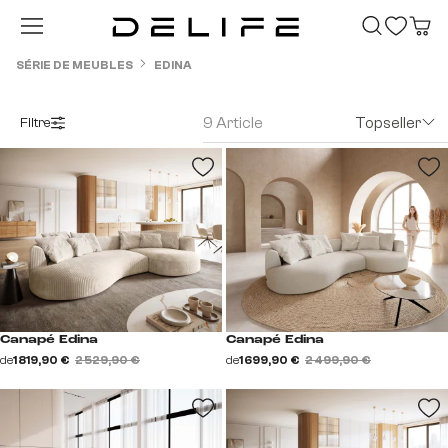
Passer au contenu principal
SÉRIE DE MEUBLES
EDINA
9 Article
Topseller
Filtre
Canapé Edina
Canapé Edina
de
1 819,90 €
2 529,90 €
de
1 699,90 €
2 499,90 €