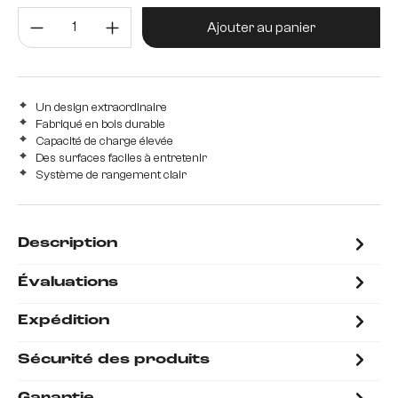
Quantité de produit : Entrez la 
Ajouter au panier
Un design extraordinaire
Fabriqué en bois durable
Capacité de charge élevée
Des surfaces faciles à entretenir
Système de rangement clair
Description
Évaluations
Expédition
Sécurité des produits