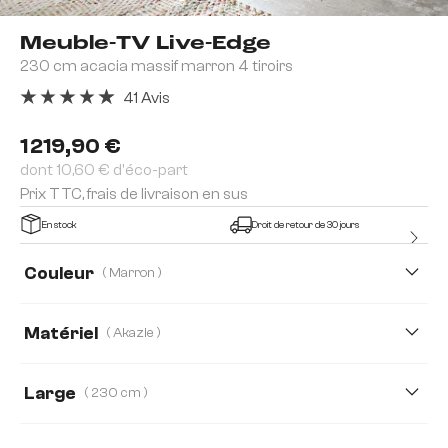
Meuble-TV Live-Edge
230 cm acacia massif marron 4 tiroirs
41 Avis
Note moyenne de 4.9 sur 5 étoiles
1 219,90 €
dont 10,60 € d'éco-part
Prix TTC, frais de livraison en sus
En stock
Droit de retour de 30 jours
Couleur
( Marron )
Matériel
( Akazie )
Akazie
Chêne
Large
( 230 cm )
230 cm
145 cm
190 cm