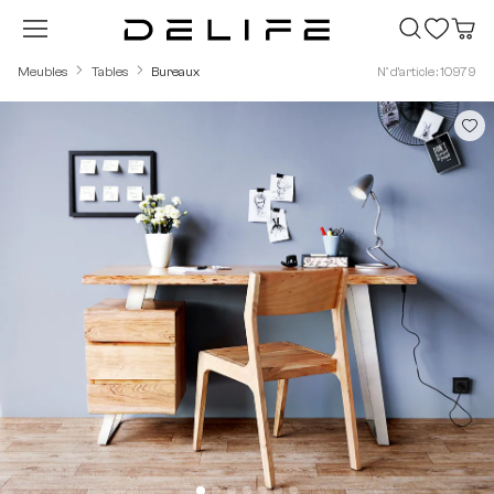
Passer au contenu principal
Meubles
Tables
Bureaux
N° d'article : 10979
Ignorer la galerie d'images