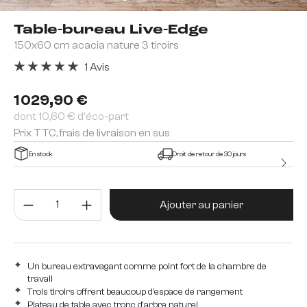
Table-bureau Live-Edge
150x60 cm acacia nature 3 tiroirs
1 Avis
Note moyenne de 5 sur 5 étoiles
1 029,90 €
dont 10,60 € d'éco-part
Prix TTC, frais de livraison en sus
En stock
Droit de retour de 30 jours
Quantité de produit : Entrez la 
Ajouter au panier
Un bureau extravagant comme point fort de la chambre de
travail
Trois tiroirs offrent beaucoup d'espace de rangement
Plateau de table avec tronc d'arbre naturel