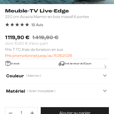
Meuble-TV Live-Edge
220 cm Acacia Marron en bois massif 6 portes
18 Avis
Note moyenne de 5 sur 5 étoiles
1 119,90 €
1 419,90 €
dont 10,60 € d'éco-part
Prix TTC, frais de livraison en sus
Prix promotionnel jusqu'au 11.08.2026
En stock
Droit de retour de 30 jours
Couleur
( Marron )
Matériel
( Acier inoxydable )
Acier inoxydable
Akazie
Quantité de produit : Entrez la 
Ajouter au panier