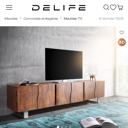
Passer au contenu principal
Meubles
Commodes et étagères
Meubles-TV
N° d'article : 11328
Ignorer la galerie d'images
3D