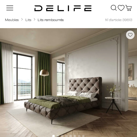
Passer au contenu principal
Meubles
Lits
Lits rembourrés
N° d'article : 39813
Ignorer la galerie d'images