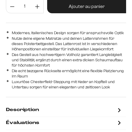
Quantité de produit : Entrez la 
Ajouter au panier
Modernes, italienisches Design sorgen für anspruchsvolle Optik
Nutze deine eigene Matratze und deinen Lattenrahmen für
dieses Polsterbettgestell. Das Lattenrost ist in verschiedenen
Höhenpositionen einstellbar für individuellen Liegekomfort
Das Gestell aus hochwertigem Vollholz garantiert Langlebigkeit
und Stabilität, ergänzt durch einen extra dicken Schaumaufbau
für höchsten Komfort
Die echt bezogene Rückseite ermöglicht eine flexible Platzierung
im Raum
Luxuriöse Chesterfield-Steppung mit Keder an Kopfteil und
Unterbau sorgen für einen eleganten und zeitlosen Look
Description
Évaluations