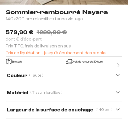
Sommier-rembourré Nayara
140x200 cm microfibre taupe vintage
579,90 €
1 229,90 €
dont € d'éco-part
Prix TTC, frais de livraison en sus
Prix de liquidation - jusqu'à épuisement des stocks
En stock
Droit de retour de 30 jours
Couleur
( Taupe )
Matériel
( Tissu microfibre )
Tissu microfibre
Boucle
Largeur de la surface de couchage
( 140 cm )
140 cm
180 cm