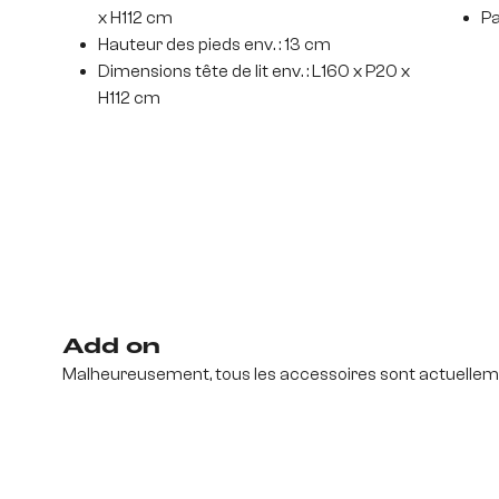
x H112 cm
Pa
Hauteur des pieds env. : 13 cm
Dimensions tête de lit env. : L160 x P20 x
H112 cm
Add on
Malheureusement, tous les accessoires sont actuelleme