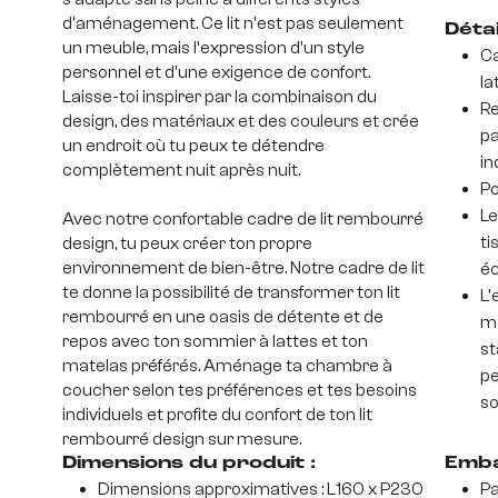
d'aménagement. Ce lit n'est pas seulement
Déta
un meuble, mais l'expression d'un style
Ca
personnel et d'une exigence de confort.
la
Laisse-toi inspirer par la combinaison du
Re
design, des matériaux et des couleurs et crée
pa
un endroit où tu peux te détendre
in
complètement nuit après nuit.
Po
Le
Avec notre confortable cadre de lit rembourré
ti
design, tu peux créer ton propre
environnement de bien-être. Notre cadre de lit
éc
te donne la possibilité de transformer ton lit
L'
rembourré en une oasis de détente et de
mé
repos avec ton sommier à lattes et ton
st
matelas préférés. Aménage ta chambre à
pe
coucher selon tes préférences et tes besoins
so
individuels et profite du confort de ton lit
rembourré design sur mesure.
Dimensions du produit :
Emba
Dimensions approximatives : L160 x P230
Pa