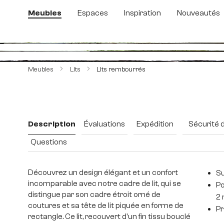
sser au contenu principal
Passer à la recherche
Passer à la navigation principale
Meubles
Espaces
Inspiration
Nouveautés
Ignorer la galerie d'images
Meubles
Lits
Lits rembourrés
Description
Évaluations
Expédition
Sécurité 
Questions
Découvrez un design élégant et un confort
Su
incomparable avec notre cadre de lit, qui se
Po
distingue par son cadre étroit orné de
2 
coutures et sa tête de lit piquée en forme de
Pr
rectangle. Ce lit, recouvert d'un fin tissu bouclé