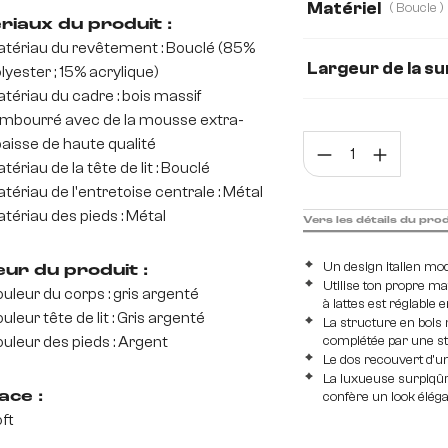
Matériel
( Boucle )
riaux du produit :
tériau du revêtement : Bouclé (85%
Boucle
Tissu m
Largeur de la s
lyester ; 15% acrylique)
tériau du cadre : bois massif
140 cm
180 c
mbourré avec de la mousse extra-
Quan
aisse de haute qualité
tériau de la tête de lit : Bouclé
tériau de l'entretoise centrale : Métal
tériau des pieds : Métal
Vers les détails du pro
Un design italien mo
eur du produit :
Utilise ton propre ma
uleur du corps : gris argenté
à lattes est réglable
uleur tête de lit : Gris argenté
La structure en bois m
uleur des pieds : Argent
complétée par une s
Le dos recouvert d'un
La luxueuse surpiqûre
ace :
confère un look élég
ft