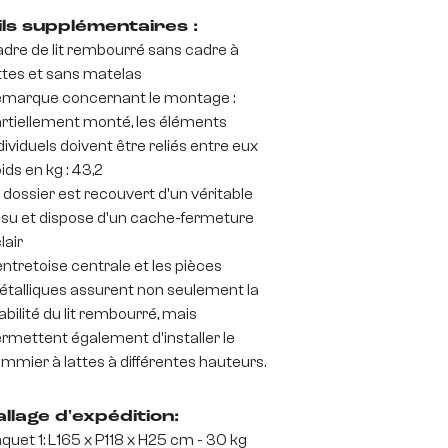
ils supplémentaires :
dre de lit rembourré sans cadre à
ttes et sans matelas
marque concernant le montage :
rtiellement monté, les éléments
dividuels doivent être reliés entre eux
ids en kg : 43,2
 dossier est recouvert d'un véritable
ssu et dispose d'un cache-fermeture
lair
entretoise centrale et les pièces
talliques assurent non seulement la
abilité du lit rembourré, mais
rmettent également d'installer le
mmier à lattes à différentes hauteurs.
llage d'expédition:
quet 1: L165 x P118 x H25 cm - 30 kg