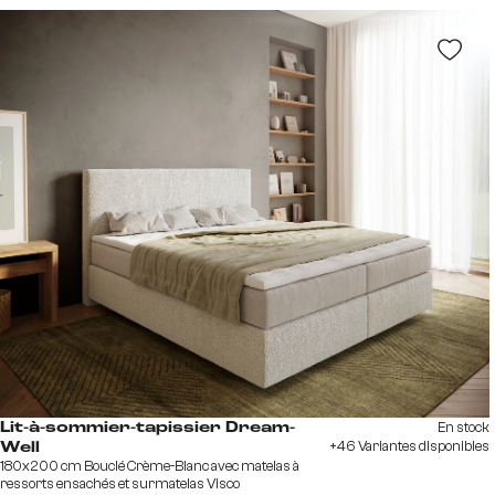
En stock
Lit-à-sommier-tapissier Dream-
+46 Variantes disponibles
Well
180x200 cm Bouclé Crème-Blanc avec matelas à
ressorts ensachés et surmatelas Visco