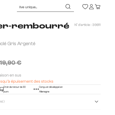
er-rembourré
N° d'article :
39811
lé Gris Argenté
319,90 €
raison en sus
- jusqu'à épuisement des stocks
Droit de retour de 30
Conçu et développé en
jours
Allemagne
( Gris argent )