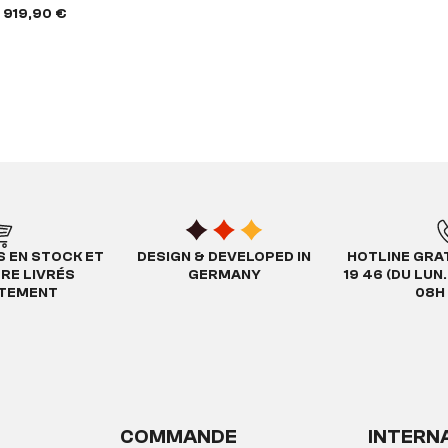
919,90 €
S EN STOCK ET
DESIGN & DEVELOPED IN
HOTLINE GRAT
TRE LIVRÉS
GERMANY
19 46 (DU LUN
ATEMENT
08H 
COMMANDE
INTERN