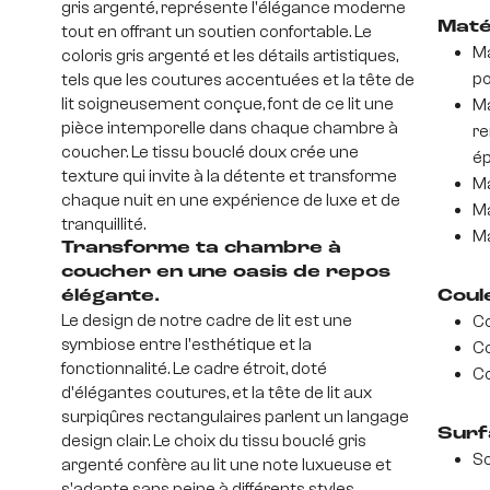
gris argenté, représente l'élégance moderne
Maté
tout en offrant un soutien confortable. Le
Ma
coloris gris argenté et les détails artistiques,
po
tels que les coutures accentuées et la tête de
lit soigneusement conçue, font de ce lit une
Ma
pièce intemporelle dans chaque chambre à
re
coucher. Le tissu bouclé doux crée une
ép
texture qui invite à la détente et transforme
Ma
chaque nuit en une expérience de luxe et de
Ma
tranquillité.
Ma
Transforme ta chambre à
coucher en une oasis de repos
élégante.
Coul
Le design de notre cadre de lit est une
Co
symbiose entre l'esthétique et la
Co
fonctionnalité. Le cadre étroit, doté
Co
d'élégantes coutures, et la tête de lit aux
surpiqûres rectangulaires parlent un langage
Surf
design clair. Le choix du tissu bouclé gris
So
argenté confère au lit une note luxueuse et
s'adapte sans peine à différents styles