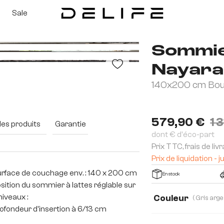
Sale
Sommi
Nayara
140x200 cm Bouc
579,90 €
1 
des produits
Garantie
dont € d'éco-part
Prix TTC, frais de liv
Prix de liquidation 
rface de couchage env. : 140 x 200 cm
En stock
sition du sommier à lattes réglable sur
niveaux :
Couleur
ofondeur d'insertion à 6/13 cm