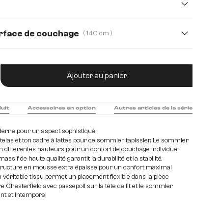
icrofibre
urface de couchage
( 140 cm )
m
tité de produit : Entrez la quantité souhaitée
Ajouter au panier
duit
Accessoires en option
Autres articles de la série
derne pour un aspect sophistiqué
telas et ton cadre à lattes pour ce sommier tapissier. Le sommier
 en différentes hauteurs pour un confort de couchage individuel.
assif de haute qualité garantit la durabilité et la stabilité,
tructure en mousse extra épaisse pour un confort maximal
 véritable tissu permet un placement flexible dans la pièce
 Chesterfield avec passepoil sur la tête de lit et le sommier
ant et intemporel