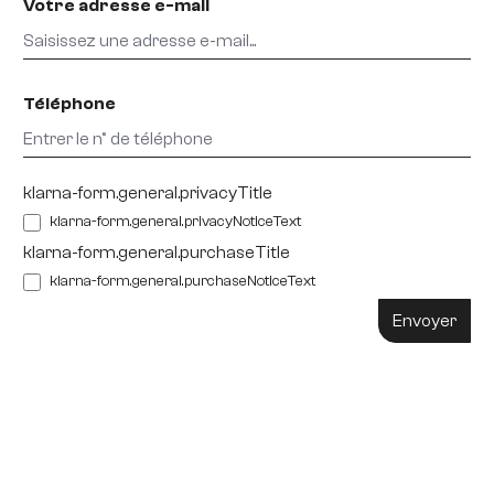
Votre adresse e-mail
Téléphone
klarna-form.general.privacyTitle
klarna-form.general.privacyNoticeText
klarna-form.general.purchaseTitle
klarna-form.general.purchaseNoticeText
Envoyer