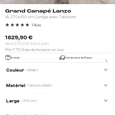
Grand Canapé Lanzo
XL 270x130 cm Cordge avec Tabouret
1 Avis
Note moyenne de 5 sur 5 étoiles
1 629,90 €
dont 27,00 € d'éco-part
Prix TTC, frais de livraison en sus
En stock
Droit de retour de 30 jours
Couleur
( Beige )
Matériel
( Velours côtelé )
Velours côtelé
Boucle
Tissu microfibre
Large
( 273 cm )
imitation cuir
273 cm
233 cm