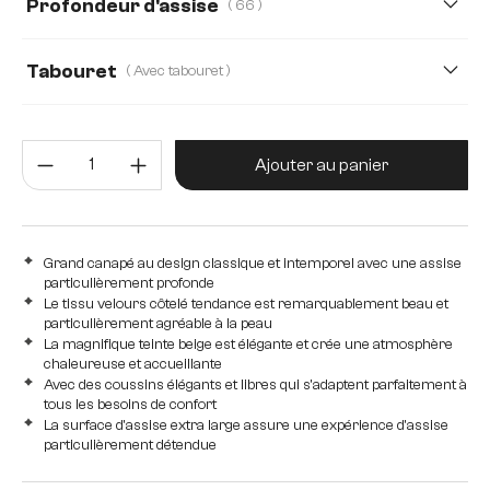
Profondeur d'assise
( 66 )
66
50
Tabouret
( Avec tabouret )
Avec tabouret
sans tabouret
Quantité de produit : Entrez la 
Ajouter au panier
Grand canapé au design classique et intemporel avec une assise
particulièrement profonde
Le tissu velours côtelé tendance est remarquablement beau et
particulièrement agréable à la peau
La magnifique teinte beige est élégante et crée une atmosphère
chaleureuse et accueillante
Avec des coussins élégants et libres qui s'adaptent parfaitement à
tous les besoins de confort
La surface d'assise extra large assure une expérience d'assise
particulièrement détendue