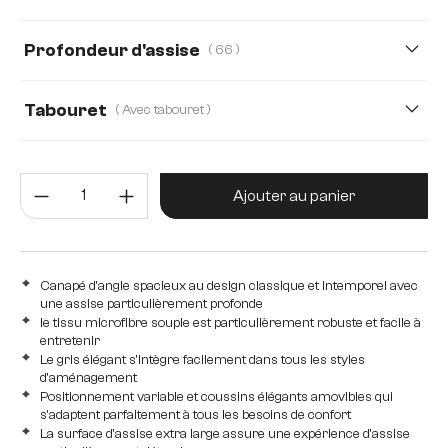
imitation cuir
274 cm
230 cm
380 cm
Profondeur d'assise
( 66 )
66
50
Tabouret
( Avec tabouret )
Avec tabouret
sans tabouret
Quantité de produit : Entrez la 
Ajouter au panier
Canapé d'angle spacieux au design classique et intemporel avec
une assise particulièrement profonde
le tissu microfibre souple est particulièrement robuste et facile à
entretenir
Le gris élégant s'intègre facilement dans tous les styles
d'aménagement
Positionnement variable et coussins élégants amovibles qui
s'adaptent parfaitement à tous les besoins de confort
La surface d'assise extra large assure une expérience d'assise