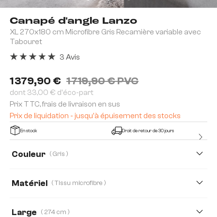
Canapé d'angle Lanzo
XL 270x180 cm Microfibre Gris Recamière variable avec
Tabouret
3 Avis
Note moyenne de 5 sur 5 étoiles
1 379,90 €
1 719,90 € PVC
dont 33,00 € d'éco-part
Prix TTC, frais de livraison en sus
Prix de liquidation - jusqu'à épuisement des stocks
En stock
Droit de retour de 30 jours
Couleur
( Gris )
Matériel
( Tissu microfibre )
Tissu microfibre
Boucle
Velours côtelé
Large
( 274 cm )