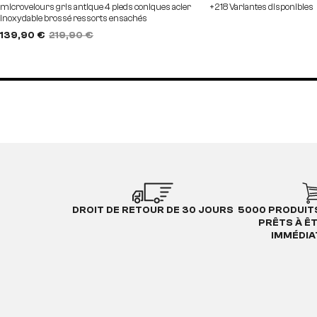
microvelours gris antique 4 pieds coniques acier
+218 Variantes disponibles
inoxydable brossé ressorts ensachés
139,90 €
219,90 €
DROIT DE RETOUR DE 30 JOURS
5000 PRODUIT
PRÊTS À Ê
IMMÉDI