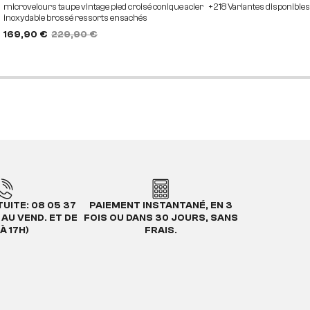
microvelours taupe vintage pied croisé conique acier
+218 Variantes disponibles
inoxydable brossé ressorts ensachés
169,90 €
229,90 €
UITE: 08 05 37
PAIEMENT INSTANTANÉ, EN 3
. AU VEND. ET DE
FOIS OU DANS 30 JOURS, SANS
À 17H)
FRAIS.