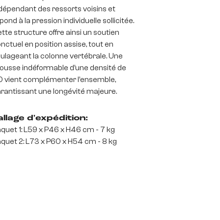
dépendant des ressorts voisins et
pond à la pression individuelle sollicitée.
tte structure offre ainsi un soutien
nctuel en position assise, tout en
ulageant la colonne vertébrale. Une
usse indéformable d’une densité de
 vient complémenter l’ensemble,
rantissant une longévité majeure.
llage d'expédition:
quet 1: L59 x P46 x H46 cm - 7 kg
quet 2: L73 x P60 x H54 cm - 8 kg