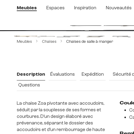
sser au contenu principal
Passer à la recherche
Passer à la navigation principale
Meubles
Espaces
Inspiration
Nouveautés
Ignorer la galerie d'images
Meubles
Chaises
Chaises de salle à manger
Description
Évaluations
Expédition
Sécurité 
Questions
La chaise Zoa pivotante avec accoudoirs,
Coul
séduit par la souplesse de ses formes et
Co
courbures. D’un design élaboré avec
Ca
prévenance, séparant le dossier des
accoudoirs et d’un rembourrage de haute
Remb