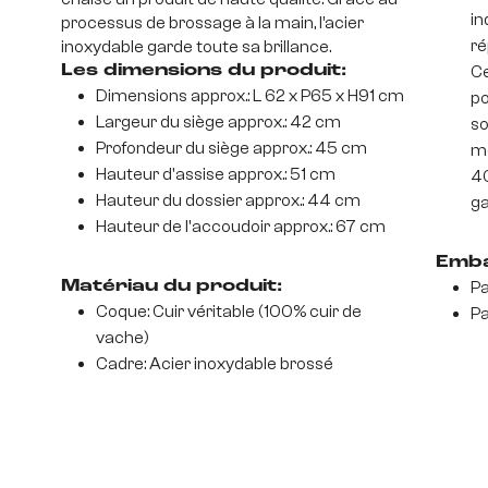
in
processus de brossage à la main, l’acier
ré
inoxydable garde toute sa brillance.
Les dimensions du produit:
Ce
Dimensions approx.: L 62 x P65 x H91 cm
po
Largeur du siège approx.: 42 cm
so
Profondeur du siège approx.: 45 cm
mo
Hauteur d'assise approx.: 51 cm
40
Hauteur du dossier approx.: 44 cm
ga
Hauteur de l'accoudoir approx.: 67 cm
Emba
Matériau du produit:
Pa
Coque: Cuir véritable (100% cuir de
Pa
vache)
Cadre: Acier inoxydable brossé