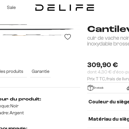
Sale
Cantile
cuir de vache noir
inoxydable bross
3D
309,90 €
des produits
Garantie
dont 4,30 € d'éco-p
Prix TTC, frais de liv
En stock
eur du produit:
Couleur du sièg
que: Noir
dre: Argent
Matériau du siè
ourrage: