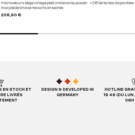
microvelours beige vintage pied croisé conique acier
+218 Variantes disponibles
inoxydable brossé ressorts ensachés
209,90 €
S EN STOCK ET
DESIGN & DEVELOPED IN
HOTLINE GRAT
TRE LIVRÉS
GERMANY
19 46 (DU LUN
ATEMENT
08H 