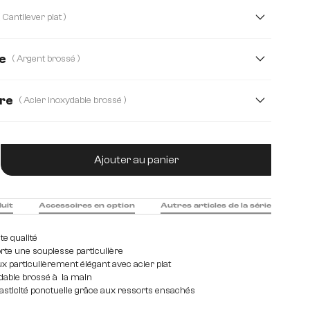
Mikrofaser/Bouclé
Bouclé Soft
( Cantilever plat )
le
Plüsch
Strukturstoff Soft
Teddystoff
e
( Argent brossé )
Velours côtelé
Webstoff Soft
dre
( Acier inoxydable brossé )
brossé
Bois
Edelstahl graphit
Métal
tité de produit : Entrez la quantité souhaitée
Ajouter au panier
duit
Accessoires en option
Autres articles de la série
e qualité
orte une souplesse particulière
x particulièrement élégant avec acier plat
dable brossé à la main
lasticité ponctuelle grâce aux ressorts ensachés