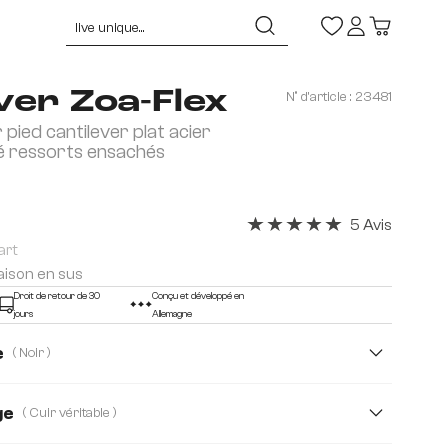
ver Zoa-Flex
N° d'article :
23481
 pied cantilever plat acier
é ressorts ensachés
5 Avis
Note moyenne de 5 sur 5 éto
art
raison en sus
Droit de retour de 30
Conçu et développé en
jours
Allemagne
e
( Noir )
ge
( Cuir véritable )