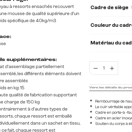
Cuir véritable
yau à ressorts ensachés recouvert
Cadre de siège
une mousse de qualité supérieure d'un
Echt-Leder/Chenil
ids spécifique de 40kg/m3
Couleur du cadr
Tissu microfibre
ace:
Matériau du ca
sse
Acier inoxydable 
ils supplémentaires:
Quan
at d'assemblage: partiellement
semblé, les différents éléments doivent
re assemblés
ids en kg: 15
Vers les détails du pro
ute qualité de fabrication supportant
Rembourrage de haut
e charge de 150 kg
Le cuir véritable app
ntrairement à d'autres types de
Cadre en porte-à -fau
ssorts, chaque ressort est emballé
Cadre en acier inoxy
dividuellement dans un sachet en tissu,
Soutien du corps à é
 ce fait, chaque ressort est