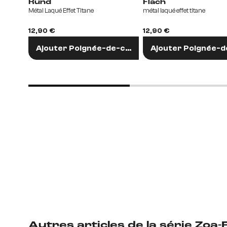
Rund
Flach
Métal Laqué Effet Titane
métal laqué effet titane
12,90 €
12,90 €
Ajouter Poignée-de-chaise
Ajouter Poignée-d
Autres articles de la série
Zoa-F