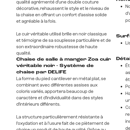
qualité agrémenté d’une double couture
No
décorative, rehaussent le style et le niveau de
d'
la chaise en offrant un confort d’assise solide
po
et agréable à la fois.
Le cuir véritable utilisé brille en noir classique
Surf
et témoigne de sa souplesse particulière et de
Li
son extraordinaire robustesse de haute
qualité.
Déta
Chaise de salle à manger Zoa cuir
Ét
véritable noir - Système de
chaise par DELIFE
as
La forme du pied cantilever en métal plat, se
êt
combinant avec différentes assises aux
Po
coloris variés, apportera beaucoup de
Ha
caractère et d’individualité dans des styles
un
d’intérieurs différents.
Co
re
La structure particulièrement résistante à
in
l’oxydation et à l'usure fait de ce piètement de
de
chaise un produit de haute qualité. Grâce au