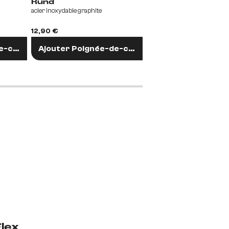
Rund
Rund
acier inoxydable graphite
métal blanc
12,90 €
12,90 €
e-chaise
Ajouter Poignée-de-chaise
Ajouter Poignée-
lex