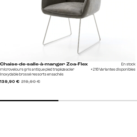
En stock
Chaise-de-salle-à-manger Zoa-Flex
microvelours gris antique pied trapèze acier
+218 Variantes disponibles
inoxydable brossé ressorts ensachés
139,90 €
219,90 €