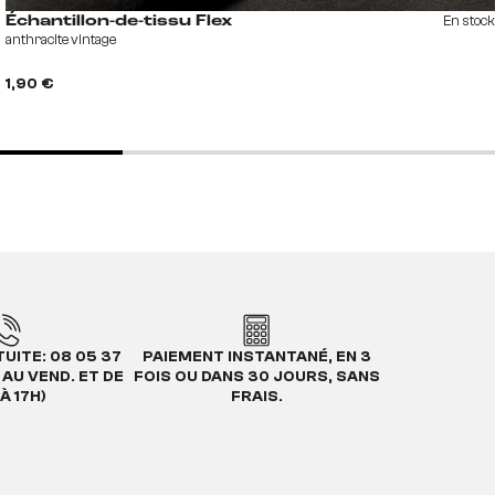
En stock
Échantillon-de-tissu Flex
anthracite vintage
1,90 €
UITE: 08 05 37
PAIEMENT INSTANTANÉ, EN 3
. AU VEND. ET DE
FOIS OU DANS 30 JOURS, SANS
À 17H)
FRAIS.