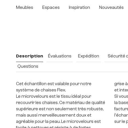
sser au contenu principal
Passer à la recherche
Passer à la navigation principale
Meubles
Espaces
Inspiration
Nouveautés
Ignorer la galerie d'images
Description
Évaluations
Expédition
Sécurité 
Questions
Cet échantillon est valable pour notre
grise 
système de chaises Flex.
et int
Le microvelours est le tissu idéal pour
Si vou
recouvrir les chaises. Ce matériau de qualité
la bas
supérieure est non seulement très robuste,
factur
mais aussi merveilleusement doux et
l'échan
agréable pour la peau. Le microvelours est
sur le 
facile à nettoyer et résiste à de fortes