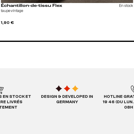
En stock
Échantillon-de-tissu Flex
taupe vintage
1,90 €
S EN STOCK ET
DESIGN & DEVELOPED IN
HOTLINE GRAT
TRE LIVRÉS
GERMANY
19 46 (DU LUN
ATEMENT
08H 