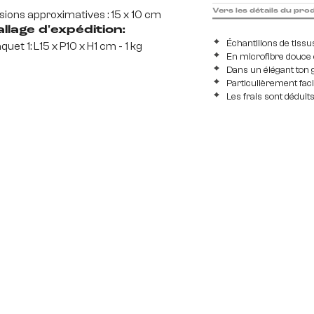
Vers les détails du pro
ions approximatives : 15 x 10 cm
llage d'expédition:
Échantillons de tissu
quet 1: L15 x P10 x H1 cm - 1 kg
En microfibre douce 
Dans un élégant ton g
Particulièrement faci
Les frais sont déduits