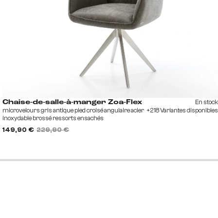
En stock
Chaise-de-salle-à-manger Zoa-Flex
microvelours gris antique pied croisé angulaire acier
+218 Variantes disponibles
inoxydable brossé ressorts ensachés
149,90 €
229,90 €