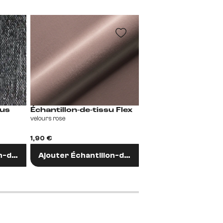
Échantillon-de-tissu Flex
sus
Échantillons de tis
velours rose
Similicuir blanc
1,90 €
1,90 €
Ajouter Échantillon-de-tissu
n-de-tissu
Ajouter Échantill