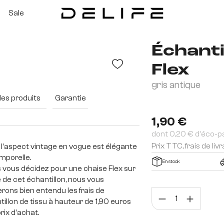
Sale
Échanti
Flex
gris antique
des produits
Garantie
1,90 €
dont 0,20 € d'éco-p
Prix TTC, frais de liv
à l'aspect vintage en vogue est élégante
emporelle.
En stock
s vous décidez pour une chaise Flex sur
e de cet échantillon, nous vous
erons bien entendu les frais de
Quan
tillon de tissu à hauteur de 1,90 euros
prix d'achat.