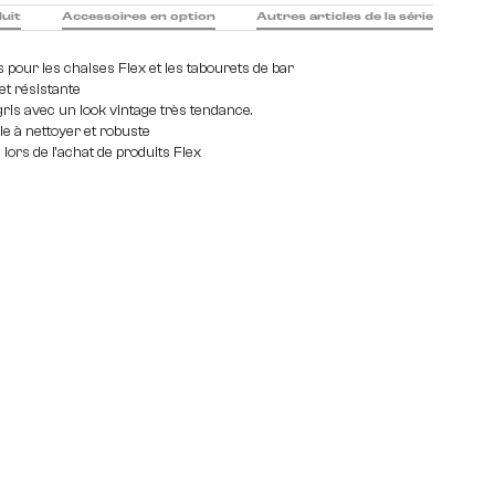
duit
Accessoires en option
Autres articles de la série
s pour les chaises Flex et les tabourets de bar
et résistante
ris avec un look vintage très tendance.
le à nettoyer et robuste
 lors de l'achat de produits Flex