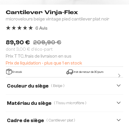
Cantilever Vinja-Flex
microvelours beige vintage pied cantilever plat noir
6 Avis
Note moyenne de 5 sur 5 étoiles
89,90 €
209,90 €
dont 3,00 € d'éco-part
Prix TTC, frais de livraison en sus
Prix de liquidation - plus que 1 en stock
En stock
Droit de retour de 30 jours
Couleur du siège
( Beige )
Matériau du siège
( Tissu microfibre )
Bouclé Soft
Tissu microfibre
Webstoff Soft
Cadre de siège
( Cantilever plat )
Strukturstoff Soft