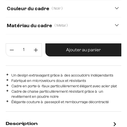
Couleur du cadre
( Noir )
Matériau du cadre
( Métal )
Métal
Acier inoxydable brossé
Quantité de produit : Entrez la 
Edelstahl graphit
Ajouter au panier
Un design extravagant grâce à des accoudoirs indépendants
Fabriqué en microvelours doux et résistants
Cadre en porte-à -faux particulièrement élégant avec acier plat
Cadre de chaise particulièrement résistant grâce à un
revêtement en poudre noire
Élégante couture à passepoil et rembourrage décontracté
Description