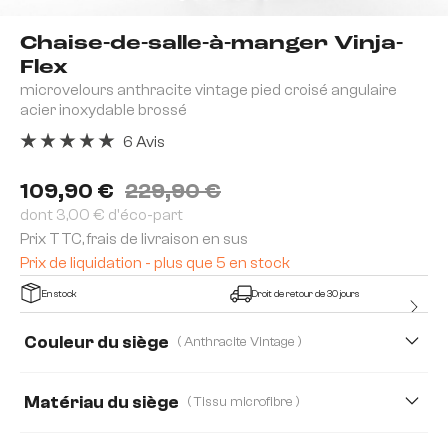
Chaise-de-salle-à-manger Vinja-
Flex
microvelours anthracite vintage pied croisé angulaire
acier inoxydable brossé
6 Avis
Note moyenne de 5 sur 5 étoiles
109,90 €
229,90 €
dont 3,00 € d'éco-part
Prix TTC, frais de livraison en sus
Prix de liquidation - plus que 5 en stock
En stock
Droit de retour de 30 jours
Couleur du siège
( Anthracite Vintage )
Matériau du siège
( Tissu microfibre )
Tissu microfibre
Bouclé Soft