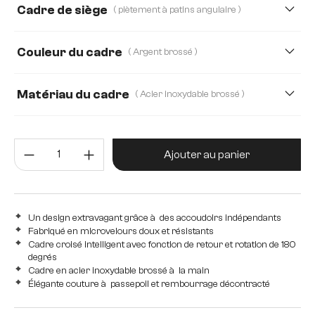
Cadre de siège
( piètement à patins angulaire )
Strukturstoff Soft
Webstoff Soft
Couleur du cadre
( Argent brossé )
Matériau du cadre
( Acier inoxydable brossé )
Acier inoxydable brossé
Edelstahl graphit
Quantité de produit : Entrez la 
Métal
Ajouter au panier
Un design extravagant grâce à des accoudoirs indépendants
Fabriqué en microvelours doux et résistants
Cadre croisé intelligent avec fonction de retour et rotation de 180
degrés
Cadre en acier inoxydable brossé à la main
Élégante couture à passepoil et rembourrage décontracté