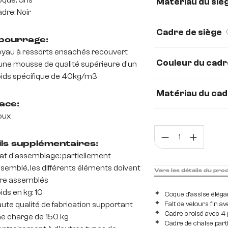
que: Gris
Matériau du siè
dre: Noir
Strukturstoff Soft
Cadre de siège
ourrage:
Bouclé Soft
Ch
yau à ressorts ensachés recouvert
Couleur du cadr
une mousse de qualité supérieure d'un
Plüsch
Teddys
ids spécifique de 40kg/m3
microfibre/bouclé,
Matériau du ca
ace:
Métal
Acier in
oux
Quan
Eiche
ils supplémentaires:
at d'assemblage: partiellement
semblé, les différents éléments doivent
Vers les détails du pro
re assemblés
ids en kg: 10
Coque d'assise éléga
ute qualité de fabrication supportant
Fait de velours fin a
Cadre croisé avec 4 p
e charge de 150 kg
Cadre de chaise part