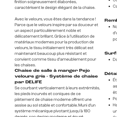
Co
finition soigneusement élaborées,
Ca
caractérisent le design élégant de la chaise.
Avec le velours, vous êtes dans la tendance !
Remb
Parce que le velours inspire par sa douceur et
No
un aspect particulièrement noble et
d'
délicatement brillant. Grâce à l'utilisation de
po
matériaux modernes pour la production de
velours, le tissu initialement très délicat est
maintenant beaucoup plus résistant et
Surf
convient comme tissu d'ameublement pour
D
les chaises.
Chaise de salle à manger Pejo
Déta
velours gris - Système de chaise
Ét
par DELIFE
as
Se courbant verticalement à leurs extrémités,
êt
les pieds incurvés et coniques de ce
Po
piètement de chaise moderne offrent une
Ha
assise au sol stable et confortable. Muni d’un
système mécanique pivotant jusqu'à 180
un
degrés, son design moderne et épuré