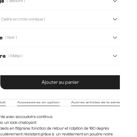
ge
( Velours )
Tissu microfibre
Velours
Boucle
( Cadre en croix conique )
enille
Cuir véritable
Mikrofaser/Bouclé
e
( Noir )
toff
Velours côtelé
Webstoff Soft
 Tissu microfibre
dre
( Métal )
oxydable brossé
Bois
Edelstahl graphit
tité de produit : Entrez la quantité souhaitée
Ajouter au panier
duit
Accessoires en option
Autres articles de la série
nte avec accoudoirs continus
vec un look chatoyant
ieds en filigrane, fonction de retour et rotation de 180 degrés
iculièrement résistant grâce à un revêtement en poudre noire