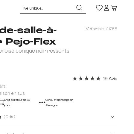
de-salle-à-
N° d'article :
21755
 Pejo-Flex
 croisé conique noir ressorts
19 Avis
Note moyenne de 4.84 sur 5 
art
raison en sus
Droit de retour de 30
Conçu et développé en
jours
Allemagne
e
( Gris )