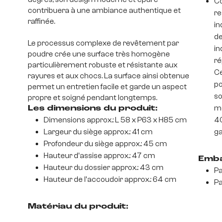
Co
contribuera à une ambiance authentique et
re
raffinée.
in
de
Le processus complexe de revêtement par
in
poudre crée une surface très homogène
ré
particulièrement robuste et résistante aux
Ce
rayures et aux chocs. La surface ainsi obtenue
po
permet un entretien facile et garde un aspect
so
propre et soigné pendant longtemps.
mo
Les dimensions du produit:
Dimensions approx.: L 58 x P63 x H85 cm
40
Largeur du siège approx.: 41 cm
ga
Profondeur du siège approx.: 45 cm
Hauteur d'assise approx.: 47 cm
Emba
Hauteur du dossier approx.: 43 cm
Pa
Hauteur de l'accoudoir approx.: 64 cm
Pa
Matériau du produit: