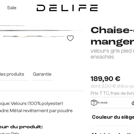
Sale
Chaise-
manger
velours gris pied
3D
ensachés
des produits
Garantie
189,90 €
dont 3,00 € d'éco-p
Prix TTC, frais de liv
que: Velours (100% polyester)
En stock
dre: Métal revêtement par poudre
Couleur du sièg
eur du produit: