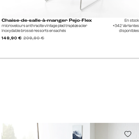
En stock
Chaise-de-salle-à-manger Pejo-Flex
microvelours anthracite vintage pied trapèze acier
+342 Variantes
inoxydable brossé ressorts ensachés
disponibles
149,90 €
209,90 €