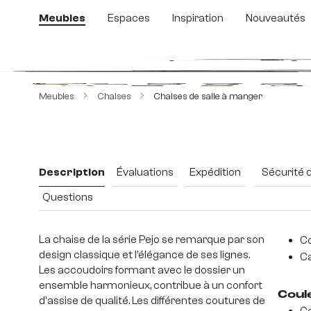
sser au contenu principal
Passer à la recherche
Passer à la navigation principale
Meubles
Espaces
Inspiration
Nouveautés
Ignorer la galerie d'images
Meubles
Chaises
Chaises de salle à manger
Description
Évaluations
Expédition
Sécurité 
Questions
La chaise de la série Pejo se remarque par son
Co
design classique et l’élégance de ses lignes.
Ca
Les accoudoirs formant avec le dossier un
ensemble harmonieux, contribue à un confort
Coul
d'assise de qualité. Les différentes coutures de