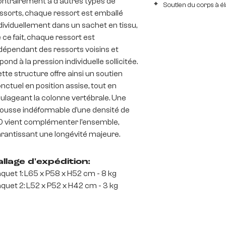
ntrairement à d'autres types de
Soutien du corps à é
ssorts, chaque ressort est emballé
dividuellement dans un sachet en tissu,
 ce fait, chaque ressort est
dépendant des ressorts voisins et
pond à la pression individuelle sollicitée.
tte structure offre ainsi un soutien
nctuel en position assise, tout en
ulageant la colonne vertébrale. Une
usse indéformable d’une densité de
 vient complémenter l’ensemble,
rantissant une longévité majeure.
llage d'expédition:
quet 1: L65 x P58 x H52 cm - 8 kg
quet 2: L52 x P52 x H42 cm - 3 kg