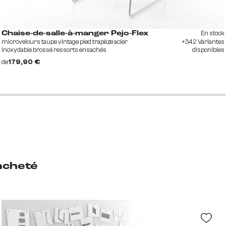
En stock
Chaise-de-salle-à-manger Pejo-Flex
microvelours taupe vintage pied trapèze acier
+342 Variantes
inoxydable brossé ressorts ensachés
disponibles
de
179,90 €
acheté