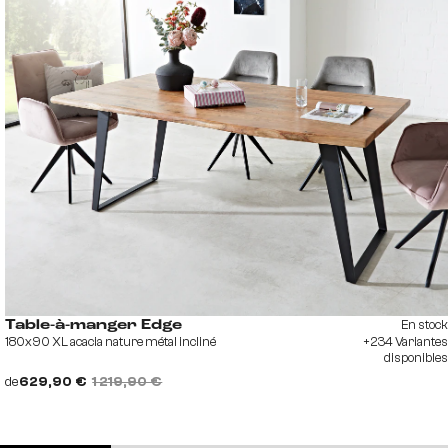
En stock
Table-à-manger Edge
180x90 XL acacia nature métal incliné
+234 Variantes
disponibles
de
629,90 €
1 219,90 €