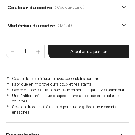
Couleur du cadre
( Couleur titane )
Plüsch
Strukturstoff Soft
Teddystoff
Velours
Velours côtelé
Webstoff Soft
Matériau du cadre
( Métal )
microfibre/bouclé, Tissu microfibre
Métal
Acier inoxydable brossé
Bois
Quantité de produit : Entrez la 
Edelstahl graphit
Eiche
Ajouter au panier
Coque d'assise élégante avec accoudoirs continus
Fabriqué en microvelours doux et résistants
Cadre en porte-à -faux particulièrement élégant avec acier plat
Une finition métallique d'aspect titane appliquée en plusieurs
couches
Soutien du corps à élasticité ponctuelle grâce aux ressorts
ensachés