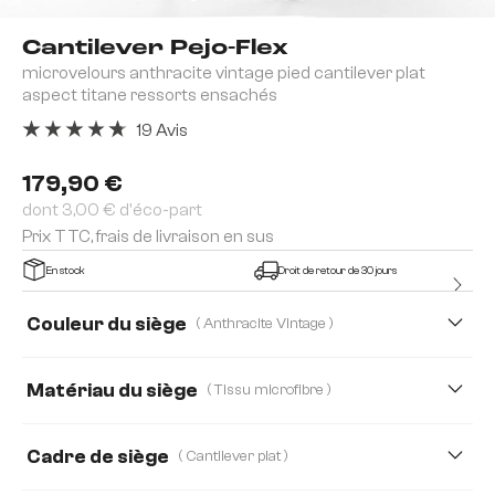
Cantilever Pejo-Flex
microvelours anthracite vintage pied cantilever plat
aspect titane ressorts ensachés
19 Avis
Note moyenne de 4.84 sur 5 étoiles
179,90 €
dont 3,00 € d'éco-part
Prix TTC, frais de livraison en sus
En stock
Droit de retour de 30 jours
Couleur du siège
( Anthracite Vintage )
Matériau du siège
( Tissu microfibre )
Tissu microfibre
Boucle
Bouclé Soft
Cadre de siège
( Cantilever plat )
Chenille
Cuir véritable
Mikrofaser/Bouclé