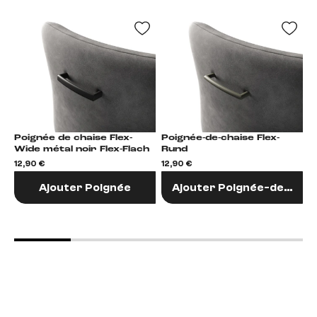
Poignée de chaise Flex-
Poignée-de-chaise Flex-
Po
Wide métal noir Flex-Flach
Rund
F
12,90 €
12,90 €
1
Ajouter Poignée
Ajouter Poignée-de-chai