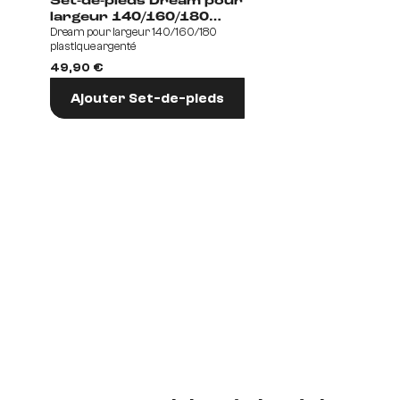
Set-de-pieds Dream pour
largeur 140/160/180
Dream pour largeur 140/160/180
plastique argenté
plastique argenté
Fußvariantenset
49,90 €
Ajouter Set-de-pieds