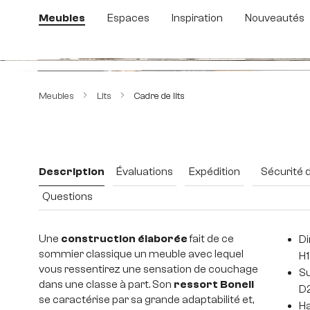
sser au contenu principal
Passer à la recherche
Passer à la navigation principale
Meubles
Espaces
Inspiration
Nouveautés
Ignorer la galerie d'images
Meubles
Lits
Cadre de lits
Description
Évaluations
Expédition
Sécurité 
Questions
Une
construction élaborée
fait de ce
Di
sommier classique un meuble avec lequel
H1
vous ressentirez une sensation de couchage
Su
dans une classe à part. Son
ressort Bonell
D
se caractérise par sa grande adaptabilité et,
Ha