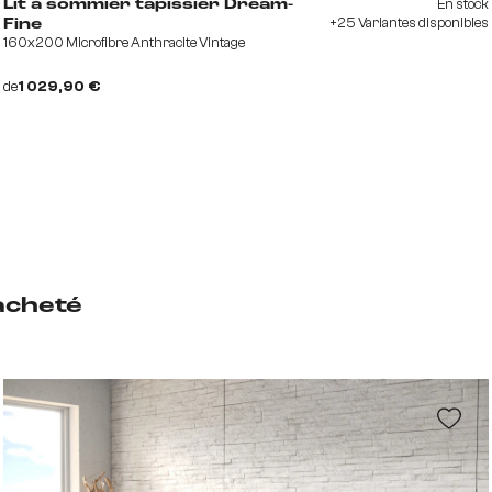
En stock
Lit à sommier tapissier Dream-
+25 Variantes disponibles
Fine
160x200 Microfibre Anthracite Vintage
de
1 029,90 €
acheté