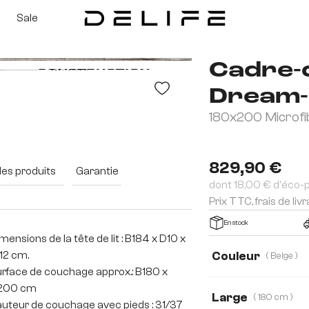
Sale
Cadre-
Dream-
180x200 Microfi
829,90 €
des produits
Garantie
dont 18,00 € d'éco-
Prix TTC, frais de liv
En stock
mensions de la tête de lit : B184 x D10 x
12 cm.
Couleur
( Beige )
rface de couchage approx.: B180 x
200 cm
Large
( 180 cm )
uteur de couchage avec pieds : 31/37