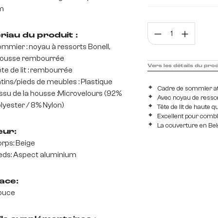
m
140 cm
160 c
Quan
riau du produit :
mmier : noyau à ressorts Bonell,
ousse rembourrée
Vers les détails du pro
te de lit : rembourrée
tins/pieds de meubles : Plastique
Cadre de sommier at
ssu de la housse :Microvelours (92%
Avec noyau de resso
lyester / 8% Nylon)
Tête de lit de haute q
Excellent pour combi
La couverture en Beig
eur:
rps: Beige
eds: Aspect aluminium
ace:
ouce