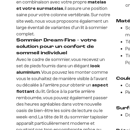
en combinaison avec votre propre
matelas
c
et votre surmatelas
, il assure une position
saine pour votre colonne vertébrale. Sur notre
site web, nous vous proposons également un
Maté
large éventail de variantes d'un lit à sommier
So
complet.
m
Sommier Dream-Fine - votre
Tê
solution pour un confort de
Pa
sommeil individuel
Ti
Avec le cadre de sommier, vous recevez un
Po
set de pieds fournis dans un élégant
look
aluminium
. Vous pouvez les monter comme
vous le souhaitez de manière visible à l'avant
Coul
ou décalée à l'arrière pour obtenir un
aspect
Co
flottant
du lit. Grâce à la partie arrière
Pi
rembourrée, vous pouvez également passer
des heures agréables dans votre nouvelle
Surf
oasis de bien-être les soirs de lecture ou le
D
week-end. La tête de lit du sommier tapissier
apparaît particulièrement moderne et
pourtant pas trop encombrante grâce au