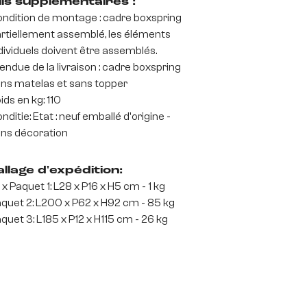
ils supplémentaires :
ndition de montage : cadre boxspring
rtiellement assemblé, les éléments
dividuels doivent être assemblés.
endue de la livraison : cadre boxspring
ns matelas et sans topper
ids en kg: 110
nditie: Etat : neuf emballé d'origine -
ns décoration
llage d'expédition:
 x Paquet 1: L28 x P16 x H5 cm - 1 kg
quet 2: L200 x P62 x H92 cm - 85 kg
quet 3: L185 x P12 x H115 cm - 26 kg