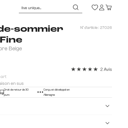
de-sommier
N° d'article :
27026
Fine
bre Beige
2 Avis
Note moyenne de 5 sur 5 éto
part
raison en sus
Droit de retour de 30
Conçu et développé en
jours
Allemagne