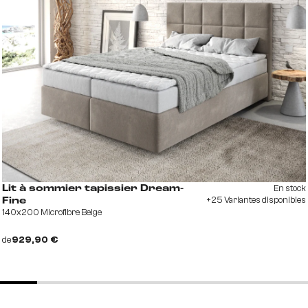
En stock
Lit à sommier tapissier Dream-
+25 Variantes disponibles
Fine
140x200 Microfibre Beige
de
929,90 €