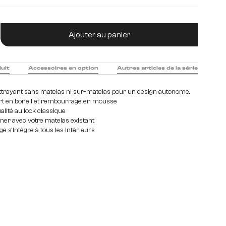
m
180 cm
200 cm
120 cm
tité de produit : Entrez la quantité souhaitée
Ajouter au panier
duit
Accessoires en option
Autres articles de la série
trayant sans matelas ni sur-matelas pour un design autonome.
rt en bonell et rembourrage en mousse
ualité au look classique
ner avec votre matelas existant
e s'intègre à tous les intérieurs