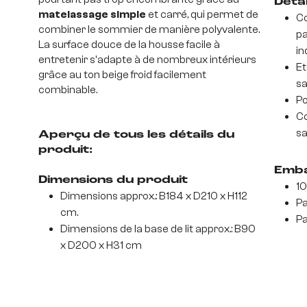
Déta
matelassage simple
et carré, qui permet de
Co
combiner le sommier de manière polyvalente.
pa
La surface douce de la housse facile à
in
entretenir s'adapte à de nombreux intérieurs
Et
grâce au ton beige froid facilement
sa
combinable.
Po
Co
sa
Aperçu de tous les détails du
produit:
Emba
Dimensions du produit
10
Dimensions approx.: B184 x D210 x H112
Pa
cm.
Pa
Dimensions de la base de lit approx.: B90
x D200 x H31 cm