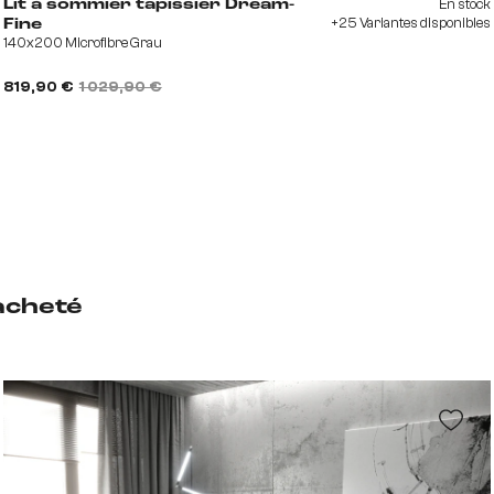
En stock
Lit à sommier tapissier Dream-
+25 Variantes disponibles
Fine
140x200 Microfibre Grau
819,90 €
1 029,90 €
acheté