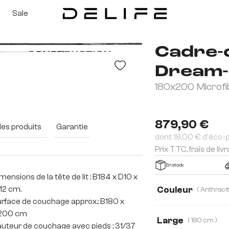
Sale
Cadre-
Dream-
180x200 Microfi
879,90 €
des produits
Garantie
dont 18,00 € d'éco-
Prix TTC, frais de liv
En stock
mensions de la tête de lit : B184 x D10 x
12 cm.
Couleur
rface de couchage approx.: B180 x
200 cm
Large
( 180 cm )
uteur de couchage avec pieds : 31/37