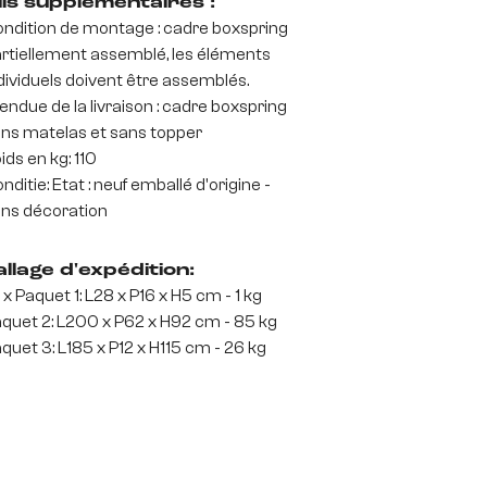
ils supplémentaires :
ndition de montage : cadre boxspring
rtiellement assemblé, les éléments
dividuels doivent être assemblés.
endue de la livraison : cadre boxspring
ns matelas et sans topper
ids en kg: 110
nditie: Etat : neuf emballé d'origine -
ns décoration
llage d'expédition:
 x Paquet 1: L28 x P16 x H5 cm - 1 kg
quet 2: L200 x P62 x H92 cm - 85 kg
quet 3: L185 x P12 x H115 cm - 26 kg