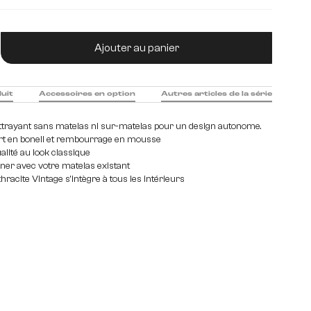
m
200 cm
120 cm
140 cm
tité de produit : Entrez la quantité souhaitée
Ajouter au panier
duit
Accessoires en option
Autres articles de la série
trayant sans matelas ni sur-matelas pour un design autonome.
rt en bonell et rembourrage en mousse
ualité au look classique
ner avec votre matelas existant
racite Vintage s'intègre à tous les intérieurs