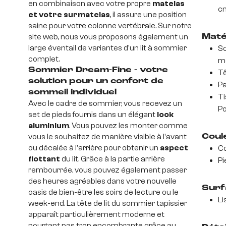
en combinaison avec votre propre
matelas
c
et votre surmatelas
, il assure une position
saine pour votre colonne vertébrale. Sur notre
site web, nous vous proposons également un
Maté
large éventail de variantes d'un lit à sommier
So
complet.
m
Sommier Dream-Fine - votre
Tê
solution pour un confort de
Pa
sommeil individuel
Ti
Avec le cadre de sommier, vous recevez un
Po
set de pieds fournis dans un élégant
look
aluminium
. Vous pouvez les monter comme
vous le souhaitez de manière visible à l'avant
Coul
ou décalée à l'arrière pour obtenir un
aspect
Co
flottant
du lit. Grâce à la partie arrière
Pi
rembourrée, vous pouvez également passer
des heures agréables dans votre nouvelle
Surf
oasis de bien-être les soirs de lecture ou le
Li
week-end. La tête de lit du sommier tapissier
apparaît particulièrement moderne et
pourtant pas trop encombrante grâce au