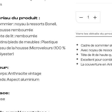
m
160 cm
180 c
Quan
riau du produit :
mmier : noyau à ressorts Bonell,
ousse rembourrée
Vers les détails du pro
te de lit : rembourrée
tins/pieds de meubles : Plastique
Cadre de sommier at
ssu de la housse :Microvelours (100 %
Avec noyau de resso
lyester)
Tête de lit de haute q
Excellent pour combi
La couverture en Anth
eur:
rps: Anthracite vintage
eds: Aspect aluminium
ace:
sse