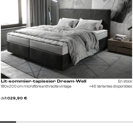
En stock
Lit-sommier-tapissier Dream-Well
180x200 cm microfibre anthracite vintage
+46 Variantes disponibles
de
1 029,90 €