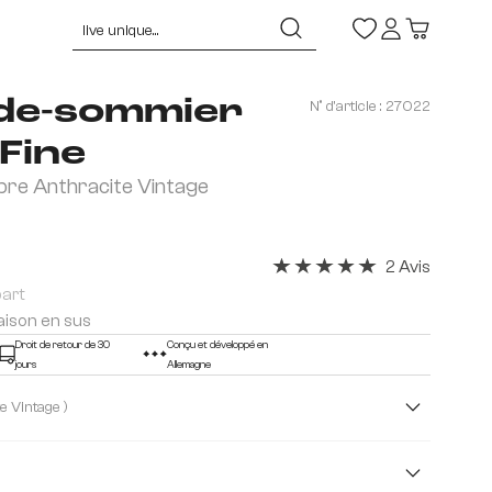
de-sommier
N° d'article :
27022
Fine
bre Anthracite Vintage
2 Avis
Note moyenne de 5 sur 5 éto
part
raison en sus
Droit de retour de 30
Conçu et développé en
jours
Allemagne
( Anthracite Vintage )