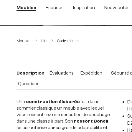
sser au contenu principal
Passer à la recherche
Passer à la navigation principale
Meubles
Espaces
Inspiration
Nouveautés
Ignorer la galerie d'images
Meubles
Lits
Cadre de lits
Description
Évaluations
Expédition
Sécurité 
Questions
Une
construction élaborée
fait de ce
Di
sommier classique un meuble avec lequel
H1
vous ressentirez une sensation de couchage
Su
dans une classe à part. Son
ressort Bonell
D
se caractérise par sa grande adaptabilité et,
Ha