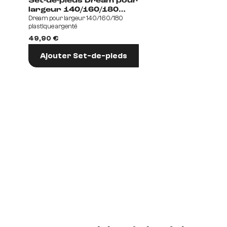
Set-de-pieds Dream pour
largeur 140/160/180
Dream pour largeur 140/160/180
plastique argenté
plastique argenté
Fußvariantenset
49,90 €
Ajouter Set-de-pieds