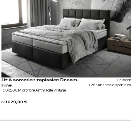
En stock
Lit à sommier tapissier Dream-
+25 Variantes disponibles
Fine
160x200 Microfibre Anthracite Vintage
de
1 029,90 €