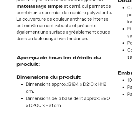
Déta
matelassage simple
et carré, qui permet de
Co
combiner le sommier de manière polyvalente.
pa
La couverture de couleur anthracite intense
in
est extrêmement robuste et présente
Et
également une surface agréablement douce
sa
dans un look usagé très tendance.
Po
Co
sa
Aperçu de tous les détails du
produit:
Emba
Dimensions du produit
10
Dimensions approx.: B184 x D210 x H112
Pa
cm.
Pa
Dimensions de la base de lit approx.: B90
x D200 x H31 cm