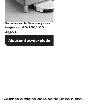
Set-de-pieds Dream pour
largeur 140/160/180
plastique argenté
49,90 €
Fußvariantenset
Ajouter Set-de-pieds
Autres articles de la série
Dream-Well