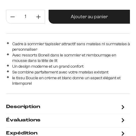
120 cm
140 cm
160 cm
180 cm
Quantité de produit : Entrez la 
200 cm
Ajouter au panier
Cadre à sommier tapissier attractif sans matelas ni surmatelas à
personnaliser
Avec ressorts Bonell dans le sommier et rembourrage en
mousse dans la tête de lit
Un design moderne et un grand confort
Se combine parfaitement avec votre matelas existant
le tissu Boucle en crème et blanc donne un aspect élégant et
intemporel
Description
Évaluations
Expédition