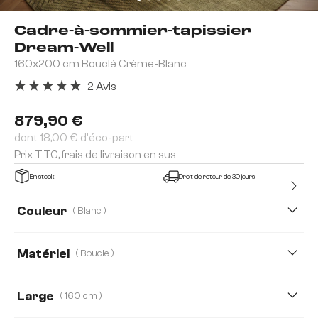
Cadre-à-sommier-tapissier
Dream-Well
160x200 cm Bouclé Crème-Blanc
2 Avis
Note moyenne de 5 sur 5 étoiles
879,90 €
dont 18,00 € d'éco-part
Prix TTC, frais de livraison en sus
En stock
Droit de retour de 30 jours
Couleur
( Blanc )
Matériel
( Boucle )
Boucle
Cordon en peluche
Tissu microfibre
Large
( 160 cm )
Velours côtelé