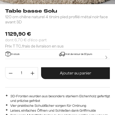
Table basse Solu
120 cm chêne naturel 4 tiroirs pied profilé métal noir face
avant 3D
1 129,90 €
dont 6,70 € d'éco-part
Prix TTC, frais de livraison en sus
En stock
Droit de retour de 30 jours
Quantité de produit : Entrez la 
Ajouter au panier
3D-Fronten wurden aus besonders starkem Eichenholz gefertigt
und präzise gefräst
Vier praktische Schubfächer sorgen für Ordnung
Leises, einfaches Öffnen und Schließen dank Griffmulde