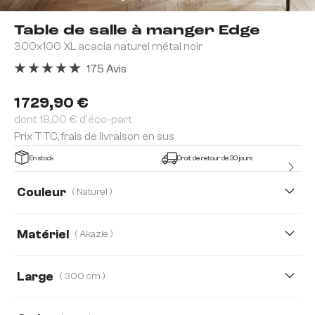
Table de salle à manger Edge
300x100 XL acacia naturel métal noir
175 Avis
Note moyenne de 4.91 sur 5 étoiles
1 729,90 €
dont 18,00 € d'éco-part
Prix TTC, frais de livraison en sus
En stock
Droit de retour de 30 jours
Couleur
( Naturel )
Matériel
( Akazie )
Akazie
Chêne
Large
( 300 cm )
140 cm
160 cm
180 cm
200 cm