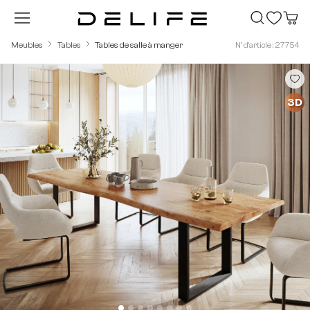
Passer au contenu principal
Meubles
Tables
Tables de salle à manger
N° d'article : 27754
Ignorer la galerie d'images
3D