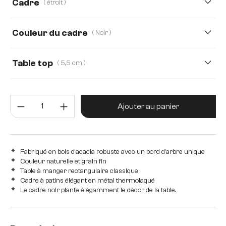
Cadre
( étroit )
260 cm
280 cm
300 cm
220 cm
Couleur du cadre
( Noir )
240 cm
Table top
( 5,5 cm )
3,5 cm
5,5 cm
2,5 cm
4,0 cm
5,0 cm
Quantité de produit : Entrez la 
Ajouter au panier
Fabriqué en bois d'acacia robuste avec un bord d'arbre unique
Couleur naturelle et grain fin
Table à manger rectangulaire classique
Cadre à patins élégant en métal thermolaqué
Le cadre noir plante élégamment le décor de la table.