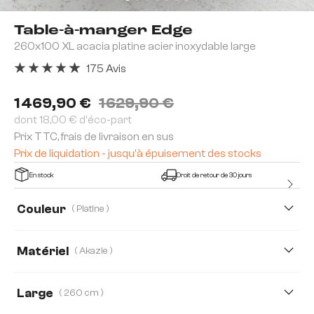
Table-à-manger Edge
260x100 XL acacia platine acier inoxydable large
175 Avis
Note moyenne de 4.91 sur 5 étoiles
1 469,90 €
1 629,90 €
dont 18,00 € d'éco-part
Prix TTC, frais de livraison en sus
Prix de liquidation - jusqu'à épuisement des stocks
En stock
Droit de retour de 30 jours
Couleur
( Platine )
Matériel
( Akazie )
Akazie
Chêne
Large
( 260 cm )