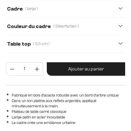
200 cm
220 cm
260 cm
300 cm
Cadre
( large )
140 cm
160 cm
180 cm
240 cm
Couleur du cadre
( Silberfarben )
280 cm
Table top
( 5,5 cm )
3,5 cm
5,5 cm
2,5 cm
4,0 cm
5,0 cm
Quantité de produit : Entrez la 
Ajouter au panier
Fabriqué en bois d'acacia robuste avec un bord d'arbre unique
Dans un ton platine aux reflets argentés, appliqué
minutieusement à la main.
Plateau de table carré classique
Large patin en acier inoxydable
Le cadre crée une ambiance urbaine