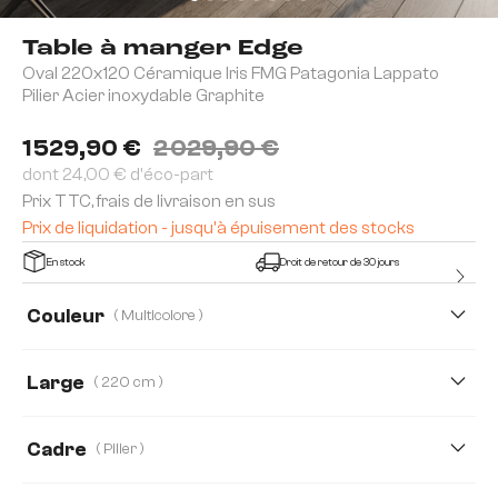
Table à manger Edge
Oval 220x120 Céramique Iris FMG Patagonia Lappato
Pilier Acier inoxydable Graphite
1 529,90 €
2 029,90 €
dont 24,00 € d'éco-part
Prix TTC, frais de livraison en sus
Prix de liquidation - jusqu'à épuisement des stocks
En stock
Droit de retour de 30 jours
Couleur
( Multicolore )
Large
( 220 cm )
220 cm
280 cm
Cadre
( Pilier )