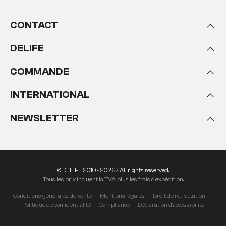
CONTACT
DELIFE
COMMANDE
INTERNATIONAL
NEWSLETTER
© DELIFE 2010 - 2026 / All rights reserved.
Tous les prix incluent la TVA, plus les frais
d'expédition
.
Conditions générales de vente
Mentions légales
Droit de rétractation
Politique de confidentialité
Compliance
Déclaration d'accessibilité