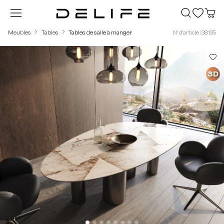
Passer au contenu principal
Meubles
Tables
Tables de salle à manger
N° d'article : 38135
Ignorer la galerie d'images
3D