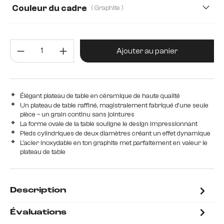
Couleur du cadre
( Graphite )
Quantité de produit : Entrez la 
Ajouter au panier
Élégant plateau de table en céramique de haute qualité
Un plateau de table raffiné, magistralement fabriqué d'une seule
pièce – un grain continu sans jointures
La forme ovale de la table souligne le design impressionnant
Pieds cylindriques de deux diamètres créant un effet dynamique
L'acier inoxydable en ton graphite met parfaitement en valeur le
plateau de table
Description
Évaluations