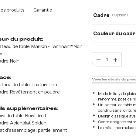
200 cm
240 
des produits
Garantie
Cadre
( Spider )
Couleur du cadr
eur du produit:
ateau de table: Marron - Laminam® Noir
sir
Quan
dre: Noir
ace:
Vers les détails du pro
ateau de table: Texture fine
dre: Revêtement en poudre
Made in Italy : le pl
renommé, pose de nou
Un plateau de table r
ils supplémentaires:
continu sans jointur
rd de table: Bord droit
Design classique ave
Cadre araignée extra
dre: Acier plat Spider
Le métal thermolaqué
at d'assemblage : partiellement