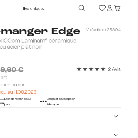
à-manger Edge
N° d'article :
25304
x100cm Laminam® céramique
eu acier plat noir
19,90 €
2 Avis
Note moyenne de 5 sur 5 éto
part
raison en sus
squ'au 11.08.2026
Droit de retour de 30
Conçu et développé en
jours
Allemagne