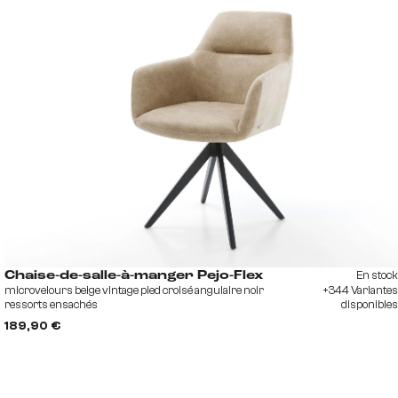
En stock
Chaise-de-salle-à-manger Pejo-Flex
microvelours beige vintage pied croisé angulaire noir
+344 Variantes
ressorts ensachés
disponibles
189,90 €