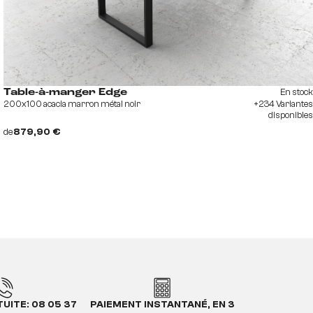
En stock
Table-à-manger Edge
200x100 acacia marron métal noir
+234 Variantes
disponibles
de
879,90 €
UITE: 08 05 37
PAIEMENT INSTANTANÉ, EN 3