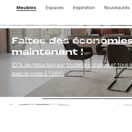
sser au contenu principal
Passer à la recherche
Passer à la navigation principale
Meubles
Espaces
Inspiration
Nouveautés
Ignorer la galerie d'images
Faites des économie
Meubles
Tables
Tables de salle à manger
maintenant !
10 % de réduction sur toutes les chaises et tous l
avec le code: ETSB10