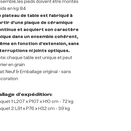
semblé, les pieds doivent être montés
ids en kg: 84
 plateau de table est fabriqué à
artir d'une plaque de céramique
ontinue et acquiert son caractère
nique dans un ensemble cohérent,
ême en fonction d'extension, sans
terruptions ni joints optiques.
te: chaque table est unique et peut
rier en grain
at: Neuf & Emballage original - sans
coration
llage d'expédition:
quet 1: L207 x P107 x H10 cm - 72 kg
quet 2: L91 x P76 x H32 cm - 39 kg