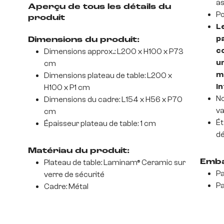
as
Aperçu de tous les détails du
Po
produit
Le
p
Dimensions du produit:
c
Dimensions approx..: L200 x H100 x P73
u
cm
m
Dimensions plateau de table: L200 x
in
H100 x P1 cm
No
Dimensions du cadre: L154 x H56 x P70
va
cm
Ét
Épaisseur plateau de table: 1 cm
dé
Matériau du produit:
Plateau de table: Laminam® Ceramic sur
Emba
Pa
verre de sécurité
Pa
Cadre: Métal