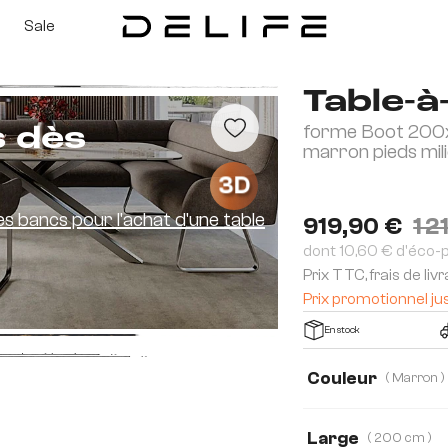
Sale
Table-
forme Boot 200
s dès
marron pieds mili
3D
es bancs pour l'achat d'une table
919,90 €
1 2
dont 10,60 € d'éco-
Prix TTC, frais de liv
Prix promotionnel ju
En stock
Couleur
( Marron )
Large
( 200 cm )