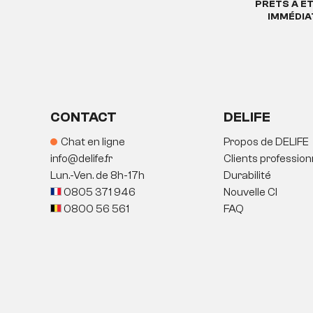
PRÊTS À Ê
IMMÉDI
CONTACT
DELIFE
Chat en ligne
Propos de DELIFE
info@delife.fr
Clients profession
Lun.-Ven. de 8h-17h
Durabilité
0805 371 946
Nouvelle CI
0800 56 561
FAQ