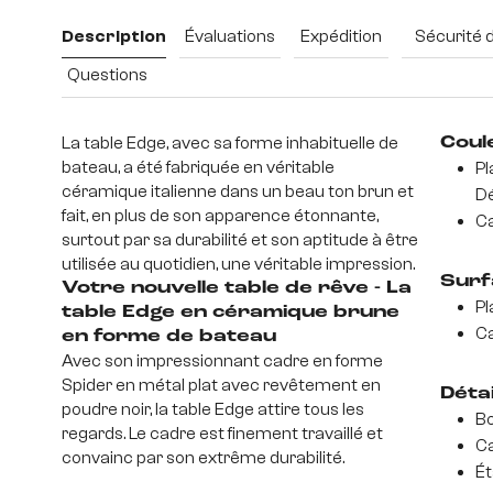
Description
Évaluations
Expédition
Sécurité 
Questions
La table Edge, avec sa forme inhabituelle de
Coul
bateau, a été fabriquée en véritable
Pl
céramique italienne dans un beau ton brun et
Dé
fait, en plus de son apparence étonnante,
Ca
surtout par sa durabilité et son aptitude à être
utilisée au quotidien, une véritable impression.
Surf
Votre nouvelle table de rêve - La
Pl
table Edge en céramique brune
Ca
en forme de bateau
Avec son impressionnant cadre en forme
Spider en métal plat avec revêtement en
Déta
poudre noir, la table Edge attire tous les
Bo
regards. Le cadre est finement travaillé et
Ca
convainc par son extrême durabilité.
Ét