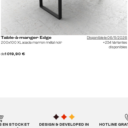
Disponible le 06/11/2026
Table-à-manger Edge
200x100 XL acacia marron métal noir
+234 Variantes
disponibles
de
1 019,90 €
S EN STOCK ET
DESIGN & DEVELOPED IN
HOTLINE GRAT