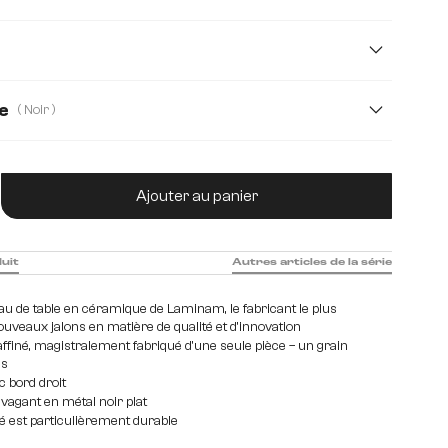
cm
260 cm
270 cm
300 cm
e
( Noir )
tité de produit : Entrez la quantité souhaitée
Ajouter au panier
duit
Autres articles de la série
ateau de table en céramique de Laminam, le fabricant le plus
veaux jalons en matière de qualité et d'innovation
affiné, magistralement fabriqué d'une seule pièce – un grain
es
c bord droit
vagant en métal noir plat
 est particulièrement durable