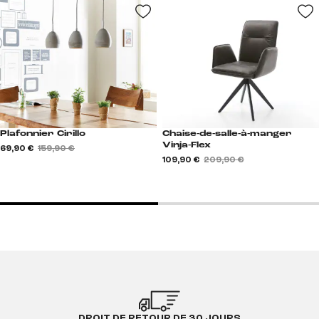
Chaise-de-salle-à-manger
Plafonnier Cirillo
Vinja-Flex
69,90 €
159,90 €
109,90 €
209,90 €
DROIT DE RETOUR DE 30 JOURS