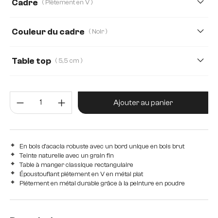
Cadre
( Piètement en V )
220 cm
240 cm
260 cm
280 cm
Couleur du cadre
( Noir )
300 cm
Table top
( 5,5 cm )
5,5 cm
2,5 cm
3,5 cm
4,0 cm
5,0 cm
Quantité de produit : Entrez la 
Ajouter au panier
En bois d'acacia robuste avec un bord unique en bois brut
Teinte naturelle avec un grain fin
Table à manger classique rectangulaire
Époustouflant piétement en V en métal plat
Piétement en métal durable grâce à la peinture en poudre