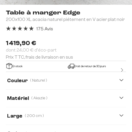
Table à manger Edge
200x100 XL acacia naturel piétement en V acier plat noir
175 Avis
Note moyenne de 4.91 sur 5 étoiles
1 419,90 €
dont 24,00 € d'éco-part
Prix TTC, frais de livraison en sus
En stock
Droit de retour de 30 jours
Couleur
( Naturel )
Matériel
( Akazie )
Akazie
Chêne
Large
( 200 cm )
200 cm
140 cm
160 cm
180 cm