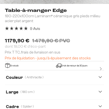
Table-à-manger Edge
180-220x100cm Laminam® céramique gris pieds milieu
acier plat argent
9 Avis
Note moyenne de 4.78 sur 5 étoiles
1 179,90 €
1 479,90 € PVC
dont 18,00 € d'éco-part
Prix TTC, frais de livraison en sus
Prix de liquidation - jusqu'à épuisement des stocks
En stock
Droit de retour de 30 jours
Couleur
( Anthracite )
Large
( 180 cm )
180 cm
200 cm
Cadre
( Spider )