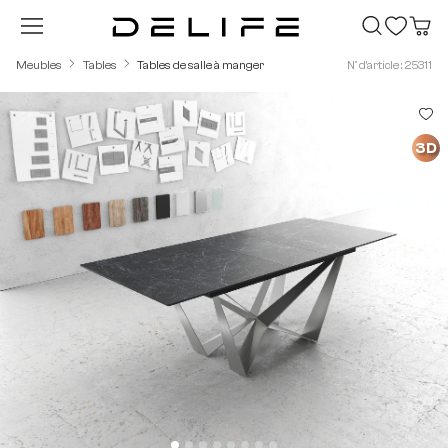
Passer au contenu principal
Meubles
Tables
Tables de salle à manger
N° d'article : 25311
Ignorer la galerie d'images
3D