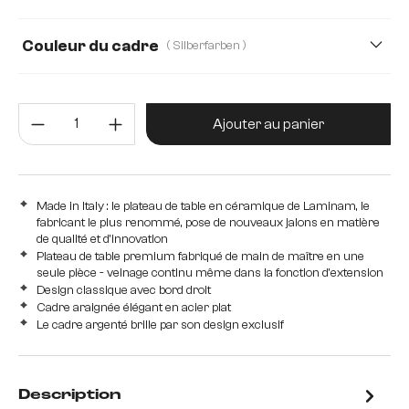
Couleur du cadre
( Silberfarben )
Quantité de produit : Entrez la 
Ajouter au panier
Made in Italy : le plateau de table en céramique de Laminam, le
fabricant le plus renommé, pose de nouveaux jalons en matière
de qualité et d'innovation
Plateau de table premium fabriqué de main de maître en une
seule pièce - veinage continu même dans la fonction d'extension
Design classique avec bord droit
Cadre araignée élégant en acier plat
Le cadre argenté brille par son design exclusif
Description