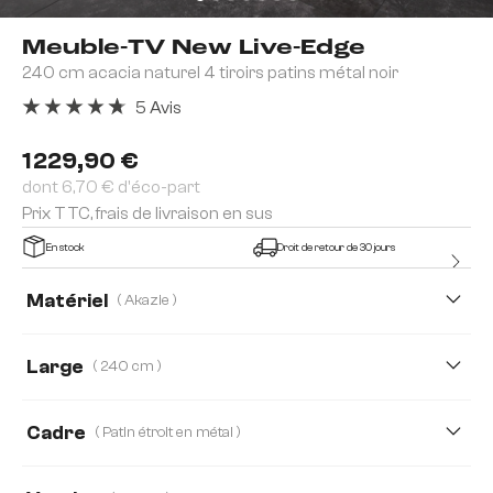
Meuble-TV New Live-Edge
240 cm acacia naturel 4 tiroirs patins métal noir
5 Avis
Note moyenne de 4.8 sur 5 étoiles
1 229,90 €
dont 6,70 € d'éco-part
Prix TTC, frais de livraison en sus
En stock
Droit de retour de 30 jours
Matériel
( Akazie )
Akazie
Chêne
Large
( 240 cm )
240 cm
145 cm
175 cm
200 cm
Cadre
( Patin étroit en métal )