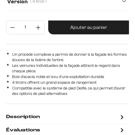
Version
( 4 tiroir )
4 portes, 1 compartiment
4 tiroir
3 portes
Quantité de produit : Entrez la 
4 portes
Ajouter au panier
Un procédé complexe a permis de donner à la façade les formes
douces de la lisière de l'arbre.
Les veinures individuelles de la façade attirent le regard dans
chaque pièce.
Bois d'acacia noble et issu d'une exploitation durable
4 tiroirs offrent un grand espace de rangement
Compatible avec le système de pied Delife, ce qui permet d'avoir
des options de pied alternatives
Description
Évaluations