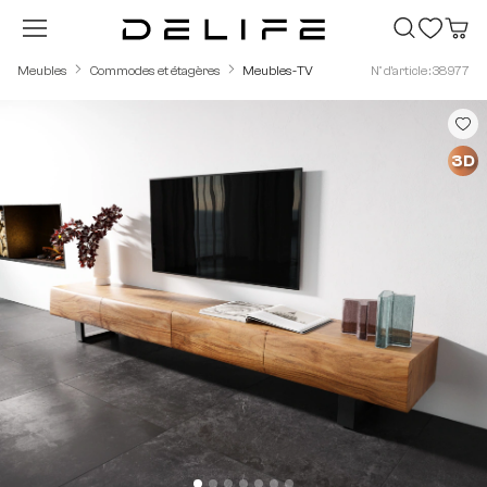
Passer au contenu principal
Meubles
Commodes et étagères
Meubles-TV
N° d'article : 38977
Ignorer la galerie d'images
3D