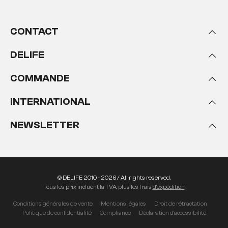
CONTACT
DELIFE
COMMANDE
INTERNATIONAL
NEWSLETTER
© DELIFE 2010 - 2026 / All rights reserved.
Tous les prix incluent la TVA, plus les frais
d'expédition
.
Conditions générales de vente
Mentions légales
Droit de rétractation
Politique de confidentialité
Compliance
Déclaration d'accessibilité