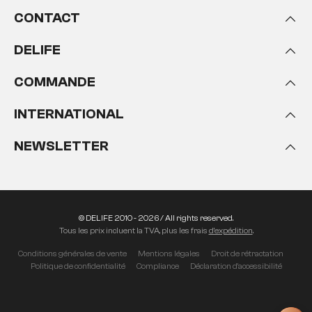
CONTACT
DELIFE
COMMANDE
INTERNATIONAL
NEWSLETTER
© DELIFE 2010 - 2026 / All rights reserved.
Tous les prix incluent la TVA, plus les frais
d'expédition
.
Conditions générales de vente
Mentions légales
Droit de rétractation
Politique de confidentialité
Compliance
Déclaration d'accessibilité