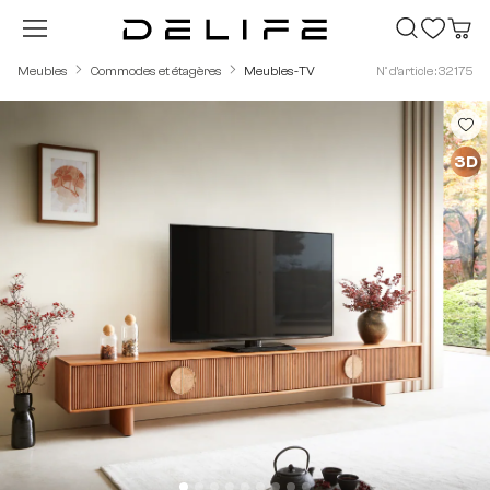
Passer au contenu principal
Meubles
Commodes et étagères
Meubles-TV
N° d'article : 32175
Ignorer la galerie d'images
3D