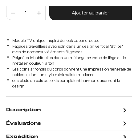
Quantité de produit : Entrez la 
Ajouter au panier
Meuble TV unique inspiré du look Japandi actuel
Façades travaillées avec soin dans un design vertical "Stripe"
avec de nombreux éléments filigranes
Poignées inhabituelles dans un mélange branché de liège et de
métal en couleur laiton
Les coins arrondis du corps donnent une impression générale de
noblesse dans un style minimaliste moderne
des pieds en bois assortis complètent harmonieusement le
design
Description
Évaluations
Expédition