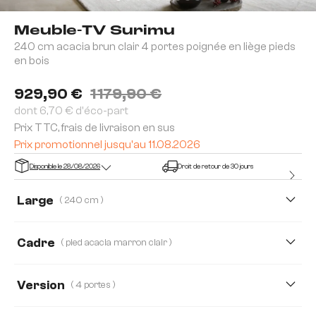
Meuble-TV Surimu
240 cm acacia brun clair 4 portes poignée en liège pieds
en bois
929,90 €
1 179,90 €
dont 6,70 € d'éco-part
Prix TTC, frais de livraison en sus
Prix promotionnel jusqu'au 11.08.2026
Disponible le 28/08/2026
Droit de retour de 30 jours
Large
( 240 cm )
175 cm
240 cm
Cadre
( pied acacia marron clair )
Version
( 4 portes )
4 portes
4 portes, 2 compartiments