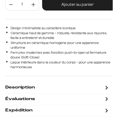
Quantité de produit : Entrez la 
Ajouter au panier
Design minimaliste au caractère iconique
Céramique haut de gamme – robuste, résistante aux rayures,
facile à entretenir et durable
Structure en céramique homogène pour une apparence
uniforme
Ferrures modernes avec fonction push-to-open et fermeture
douce (Soft-Close)
Laque intérieure dans la couleur du corps – pour une apparence
harmonieuse
Description
Évaluations
Expédition