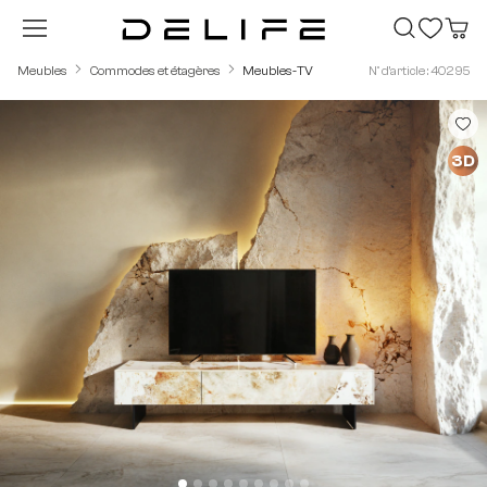
Passer au contenu principal
Meubles
Commodes et étagères
Meubles-TV
N° d'article : 40295
Ignorer la galerie d'images
3D