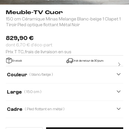
Meuble-TV Cuor
150 cm Céramique Minas Melange Blanc-beige 1 Clapet 1
Tiroir Pied optique flottant Métal Noir
829,90 €
dont 6,70 € d'éco-part
Prix TTC, frais de livraison en sus
En stock
Droit de retour de 30 jours
Couleur
( blanc/beige )
Large
( 150 cm )
150 cm
200 cm
Cadre
( Pied flottant en métal )