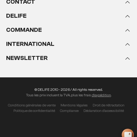
CONTACT
DELIFE
COMMANDE
INTERNATIONAL
NEWSLETTER
© DELIFE 2010 - 2026 / All rights reserved.
Tous les prix incluent la TVA, plus les frais
d'expédition
.
Conditions générales de vente
Mentions légales
Droit de rétractation
Politique de confidentialité
Compliance
Déclaration d'accessibilité